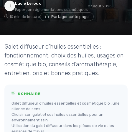
Lucie Leroux
27 août 2025
Expert en réglementations cosmétiques
10 min de lecture
Partager cette page
Galet diffuseur d’huiles essentielles :
fonctionnement, choix des huiles, usages en
cosmétique bio, conseils d’aromathérapie,
entretien, prix et bonnes pratiques.
SOMMAIRE
Galet diffuseur d’huiles essentielles et cosmétique bio : une
alliance de sens
Choisir son galet et ses huiles essentielles pour un
environnement sain
Utilisation du galet diffuseur dans les pièces de vie et les
espaces de travail