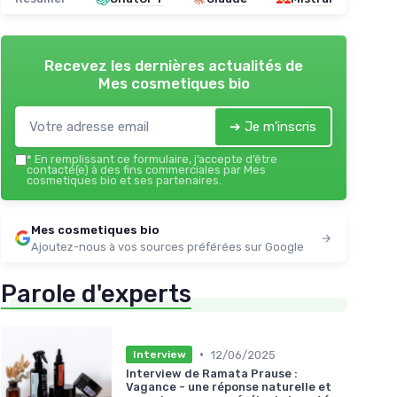
Recevez les dernières actualités de
Mes cosmetiques bio
➔ Je m'inscris
*
En remplissant ce formulaire, j’accepte d’être
contacté(e) à des fins commerciales par Mes
cosmetiques bio et ses partenaires.
Mes cosmetiques bio
Ajoutez-nous à vos sources préférées sur Google
Parole d'experts
•
12/06/2025
Interview
Interview de Ramata Prause :
Vagance - une réponse naturelle et