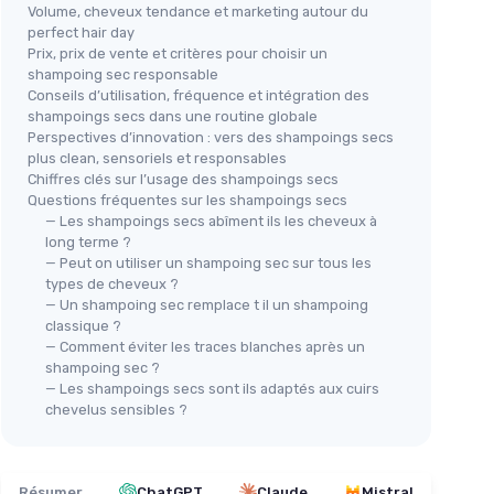
Volume, cheveux tendance et marketing autour du
perfect hair day
Prix, prix de vente et critères pour choisir un
shampoing sec responsable
Conseils d’utilisation, fréquence et intégration des
shampoings secs dans une routine globale
Perspectives d’innovation : vers des shampoings secs
plus clean, sensoriels et responsables
Chiffres clés sur l’usage des shampoings secs
Questions fréquentes sur les shampoings secs
— Les shampoings secs abîment ils les cheveux à
long terme ?
— Peut on utiliser un shampoing sec sur tous les
types de cheveux ?
— Un shampoing sec remplace t il un shampoing
classique ?
— Comment éviter les traces blanches après un
shampoing sec ?
— Les shampoings secs sont ils adaptés aux cuirs
chevelus sensibles ?
Résumer
ChatGPT
Claude
Mistral