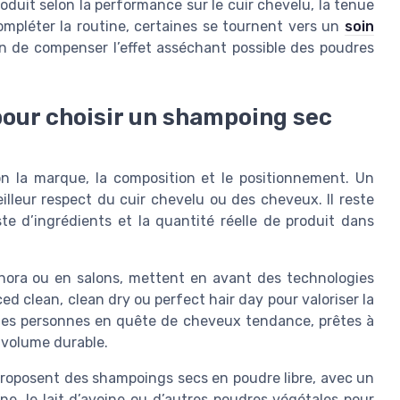
oduit selon la performance sur le cuir chevelu, la tenue
ompléter la routine, certaines se tournent vers un
soin
fin de compenser l’effet asséchant possible des poudres
 pour choisir un shampoing sec
n la marque, la composition et le positionnement. Un
lleur respect du cuir chevelu ou des cheveux. Il reste
ste d’ingrédients et la quantité réelle de produit dans
ra ou en salons, mettent en avant des technologies
clean, clean dry ou perfect hair day pour valoriser la
les personnes en quête de cheveux tendance, prêtes à
 volume durable.
 proposent des shampoings secs en poudre libre, avec un
ine, le lait d’avoine ou d’autres poudres végétales pour