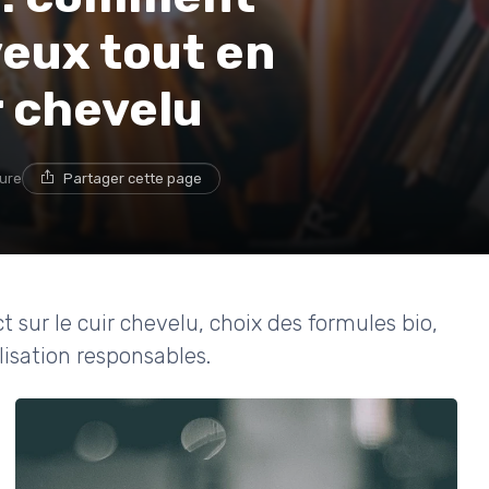
eux tout en
r chevelu
ture
Partager cette page
t sur le cuir chevelu, choix des formules bio,
lisation responsables.