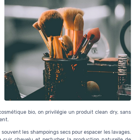
smétique bio, on privilégie un produit clean dry, sans
ent.
 souvent les shampoings secs pour espacer les lavages.
 cuir chevelu et perturber la production naturelle de