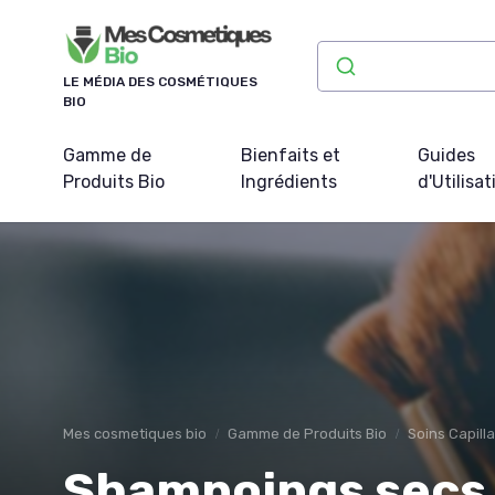
Panneau de gestion des cookies
LE MÉDIA DES COSMÉTIQUES
BIO
Gamme de
Bienfaits et
Guides
Produits Bio
Ingrédients
d'Utilisat
Mes cosmetiques bio
Gamme de Produits Bio
Soins Capilla
Shampoings secs