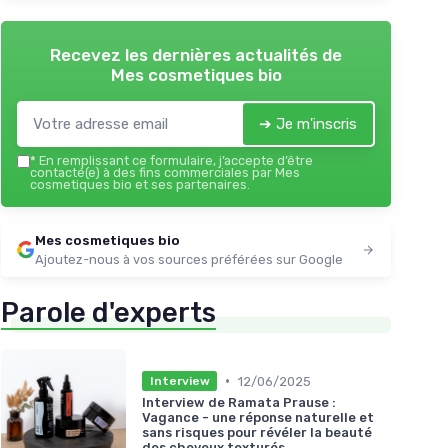
Recevez les dernières actualités de
Mes cosmetiques bio
➔ Je m'inscris
*
En remplissant ce formulaire, j’accepte d’être
contacté(e) à des fins commerciales par Mes
cosmetiques bio et ses partenaires.
Mes cosmetiques bio
Ajoutez-nous à vos sources préférées sur Google
Parole d'experts
•
12/06/2025
Interview
Interview de Ramata Prause :
Vagance - une réponse naturelle et
sans risques pour révéler la beauté
des cheveux texturés