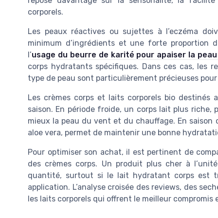
repose davantage sur la sensorialité, la facilit
corporels.
Les peaux réactives ou sujettes à l’eczéma doiv
minimum d’ingrédients et une forte proportion de 
l’
usage du beurre de karité pour apaiser la peau 
corps hydratants spécifiques. Dans ces cas, les r
type de peau sont particulièrement précieuses pour c
Les crèmes corps et laits corporels bio destinés
saison. En période froide, un corps lait plus rich
mieux la peau du vent et du chauffage. En saison c
aloe vera, permet de maintenir une bonne hydratation
Pour optimiser son achat, il est pertinent de compar
des crèmes corps. Un produit plus cher à l’unité 
quantité, surtout si le lait hydratant corps est
application. L’analyse croisée des reviews, des sech
les laits corporels qui offrent le meilleur compromis 