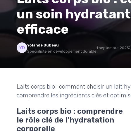
un soin hydratant
efficace
Yolande Dubeau
1 septembre 2025
Spécialiste en développement durable
Laits corps bio : comment choisir un lait h
comprendre les ingrédients clés et optimise
Laits corps bio : comprendre
le rôle clé de l’hydratation
corporelle