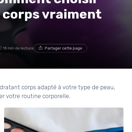
 corps vraiment
18 min de lecture
Partager cette page
ydratant corps adapté à votre type de peau,
r votre routine corporelle.