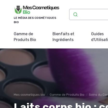
Panneau de gestion des cookies
LE MÉDIA DES COSMÉTIQUES
BIO
Gamme de
Bienfaits et
Guides
Produits Bio
Ingrédients
d'Utilisat
Mes cosmetiques bio
Gamme de Produits Bio
Soins du Cor
Laits corps bio :