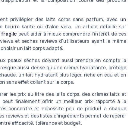
é d’application et la composition courte des produits
ent privilégier des laits corps sans parfum, avec un
beurre karité ou d’aloe vera. Un article détaillé sur
fragile
peut aider à mieux comprendre l’intérêt de ces
eviews et seches reviews d’utilisateurs ayant le même
hoisir un lait corps adapté.
 aux peaux sèches doivent aussi prendre en compte la
e, presque aussi dense qu’une crème hydratante, protège
haude, un lait hydratant plus léger, riche en eau et en
 sans effet collant sur le corps.
er les prix au litre des laits corps, des crèmes laits et
peut finalement offrir un meilleur prix rapporté à la
 très concentré et nécessite peu de produit à chaque
es reviews et des listes d’ingrédients permet de repérer
entre efficacité, tolérance et budget.