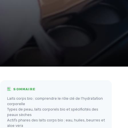
SOMMAIRE
Laits corps bio : comprendre le rôle clé de l’hydratation
corporelle
Types de peau, laits corporels bio et spécificités des
peaux sèches
Actifs phares des laits corps bio : eau, huiles, beurres et
aloe vera