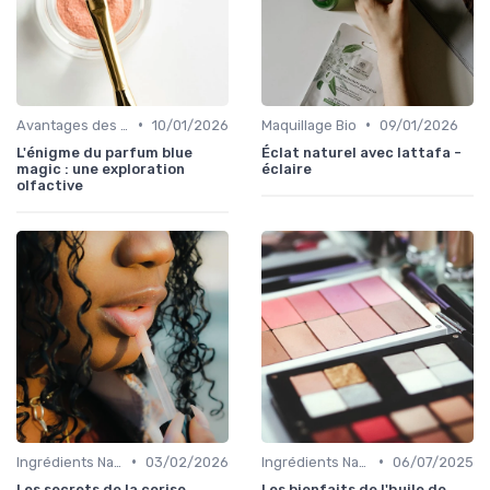
•
•
Avantages des Cosmétiques Bio
10/01/2026
Maquillage Bio
09/01/2026
L'énigme du parfum blue
Éclat naturel avec lattafa -
magic : une exploration
éclaire
olfactive
•
•
Ingrédients Naturels et Leurs Propriétés
03/02/2026
Ingrédients Naturels et Leurs Propriétés
06/07/2025
Les secrets de la cerise
Les bienfaits de l'huile de