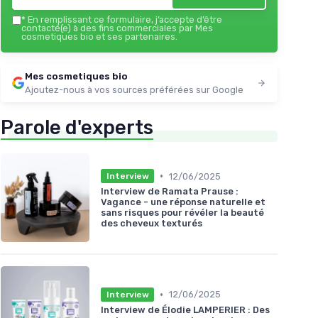
*
En remplissant ce formulaire, j’accepte d’être
contacté(e) à des fins commerciales par Mes
cosmetiques bio et ses partenaires.
Mes cosmetiques bio
Ajoutez-nous à vos sources préférées sur Google
Parole d'experts
•
12/06/2025
Interview
Interview de Ramata Prause :
Vagance - une réponse naturelle et
sans risques pour révéler la beauté
des cheveux texturés
•
12/06/2025
Interview
Interview de Élodie LAMPERIER : Des