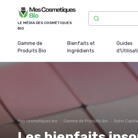
Panneau de gestion des cookies
LE MÉDIA DES COSMÉTIQUES
BIO
Gamme de
Bienfaits et
Guides
Produits Bio
Ingrédients
d'Utilisat
Mes cosmetiques bio
Gamme de Produits Bio
Soins Capilla
Les bienfaits ins