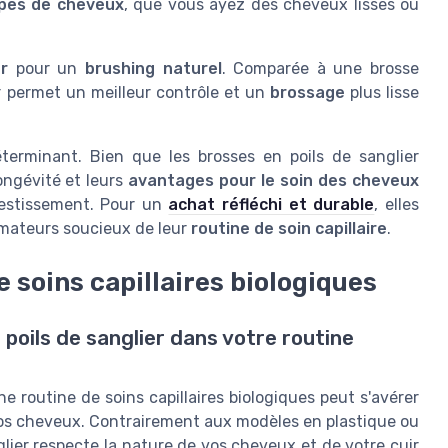
pes de cheveux
, que vous ayez des cheveux lisses ou
r
pour un
brushing naturel
. Comparée à une brosse
r permet un meilleur contrôle et un
brossage
plus lisse
erminant. Bien que les brosses en poils de sanglier
longévité et leurs
avantages pour le soin des cheveux
estissement. Pour un
achat réfléchi et durable
, elles
mmateurs soucieux de leur
routine de soin capillaire
.
 soins capillaires biologiques
poils de sanglier dans votre routine
e routine de soins capillaires biologiques peut s'avérer
 vos cheveux. Contrairement aux modèles en plastique ou
glier respecte la nature de vos cheveux et de votre cuir