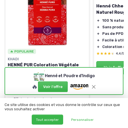
Henné Chhela
Naturel Roug
＋
100 % naturel
＋
Sans produit
＋
Pas de PPD
＋
Facile à utilis
＋
Coloration r
🔥 POPULAIRE
★★★★★
★★★★★
4,4/5
KHADI
HENNÉ PUR Coloration Végétale
Voir l'offre
Rouge Flamboyant
Henné et Poudre d'Indigo
＋
Bénéfice :
100% végétale
🔥
＋
Couleur intense et lumineuse
Voir l'offre
＋
Facile à utiliser
＋
Effet naturel sur les cheveux
Ce site utilise des cookies et vous donne le contrôle sur ceux que
★★★★★
★★★★★
4,1/5
—
11232 avis
vous souhaitez activer
Voir l'offre
Tout accepter
Personnaliser