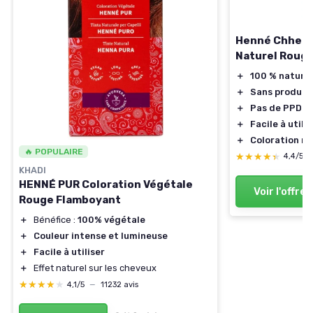
Henné Chhela
Naturel Roug
＋
100 % naturel
＋
Sans produit
＋
Pas de PPD
＋
Facile à utilis
＋
Coloration r
🔥 POPULAIRE
★★★★★
★★★★★
4,4/5
KHADI
HENNÉ PUR Coloration Végétale
Voir l'offre
Rouge Flamboyant
＋
Bénéfice :
100% végétale
＋
Couleur intense et lumineuse
＋
Facile à utiliser
＋
Effet naturel sur les cheveux
★★★★★
★★★★★
4,1/5
—
11232 avis