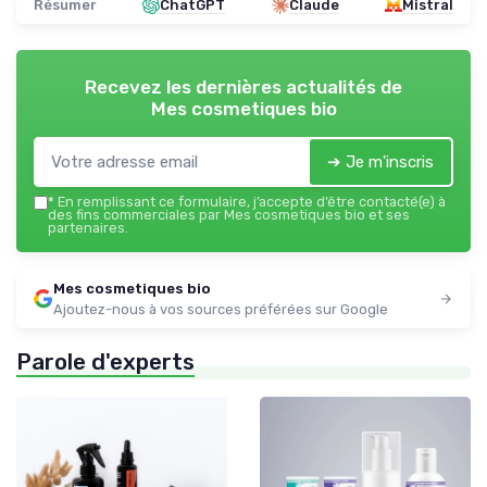
Résumer
ChatGPT
Claude
Mistral
Recevez les dernières actualités de
Mes cosmetiques bio
➔ Je m'inscris
*
En remplissant ce formulaire, j’accepte d’être contacté(e) à
des fins commerciales par Mes cosmetiques bio et ses
partenaires.
Mes cosmetiques bio
Ajoutez-nous à vos sources préférées sur Google
Parole d'experts