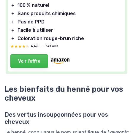
＋
100 % naturel
＋
Sans produits chimiques
＋
Pas de PPD
＋
Facile à utiliser
＋
Coloration rouge-brun riche
★★★★★
★★★★★
4,4/5
—
141 avis
Voir l'offre
Les bienfaits du henné pour vos
cheveux
Des vertus insoupçonnées pour vos
cheveux
Le henné, connu sous le nom scientifique de
Lawsonia