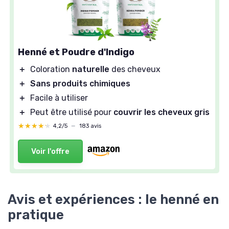
Henné et Poudre d'Indigo
＋
Coloration
naturelle
des cheveux
＋
Sans produits chimiques
＋
Facile à utiliser
＋
Peut être utilisé pour
couvrir les cheveux gris
★★★★★
★★★★★
4,2/5
—
183 avis
Voir l'offre
Avis et expériences : le henné en
pratique