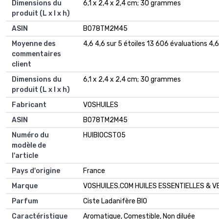
Dimensions du
‎6,1 x 2,4 x 2,4 cm; 30 grammes
produit (L x l x h)
ASIN
‎B078TM2M45
Moyenne des
4,6 4,6 sur 5 étoiles 13 606 évaluations 4,6
commentaires
client
Dimensions du
6,1 x 2,4 x 2,4 cm; 30 grammes
produit (L x l x h)
Fabricant
VOSHUILES
ASIN
B078TM2M45
Numéro du
HUIBIOCST05
modèle de
l'article
Pays d'origine
France
Marque
VOSHUILES.COM HUILES ESSENTIELLES & 
Parfum
Ciste Ladanifère BIO
Caractéristique
Aromatique, Comestible, Non diluée