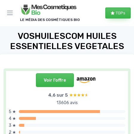
Panneau de gestion des cookies
TOPs
LE MÉDIA DES COSMÉTIQUES BIO
VOSHUILESCOM HUILES
ESSENTIELLES VEGETALES
Voir l'offre
4,6 sur 5
★★★★★
★★★★★
13606 avis
5 ★
4 ★
3 ★
2 ★