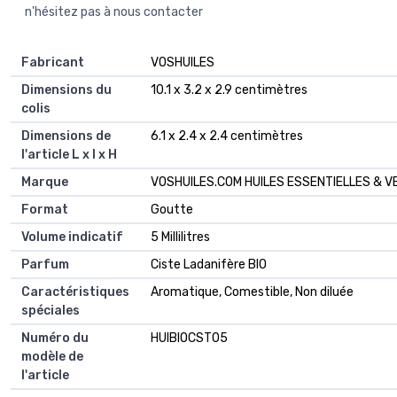
n'hésitez pas à nous contacter
Fabricant
‎VOSHUILES
Dimensions du
‎10.1 x 3.2 x 2.9 centimètres
colis
Dimensions de
‎6.1 x 2.4 x 2.4 centimètres
l'article L x l x H
Marque
‎VOSHUILES.COM HUILES ESSENTIELLES & 
Format
‎Goutte
Volume indicatif
‎5 Millilitres
Parfum
‎Ciste Ladanifère BIO
Caractéristiques
‎Aromatique, Comestible, Non diluée
spéciales
Numéro du
‎HUIBIOCST05
modèle de
l'article