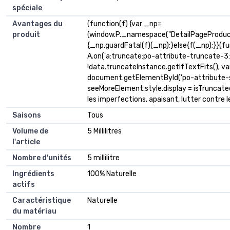
spéciale
Avantages du
(function(f) {var _np=
produit
(window.P._namespace("DetailPageProduc
{_np.guardFatal(f)(_np);}else{f(_np);}}(fu
A.on('a:truncate:po-attribute-truncate-3:u
!data.truncateInstance.getIfTextFits(); v
document.getElementById('po-attribute-s
seeMoreElement.style.display = isTruncated ? '
les imperfections, apaisant, lutter contre l
Saisons
Tous
Volume de
5 Millilitres
l'article
Nombre d'unités
5 millilitre
Ingrédients
100% Naturelle
actifs
Caractéristique
Naturelle
du matériau
Nombre
1