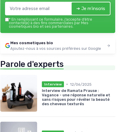
➔ Je m'inscris
*
En remplissant ce formulaire, j’accepte d’être
contacté(e) à des fins commerciales par Mes
cosmetiques bio et ses partenaires.
Mes cosmetiques bio
Ajoutez-nous à vos sources préférées sur Google
Parole d'experts
•
12/06/2025
Interview
Interview de Ramata Prause :
Vagance - une réponse naturelle et
sans risques pour révéler la beauté
des cheveux texturés