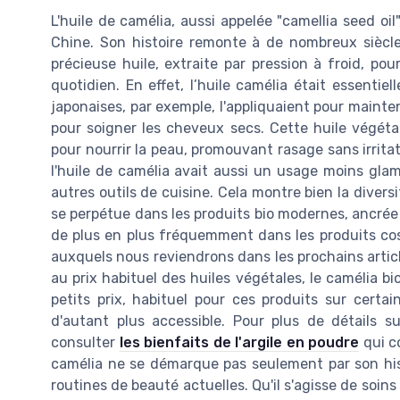
L'huile de camélia, aussi appelée "camellia seed oil
Chine. Son histoire remonte à de nombreux siècles
précieuse huile, extraite par pression à froid, pou
quotidien. En effet, l’huile camélia était essenti
japonaises, par exemple, l'appliquaient pour mainte
pour soigner les cheveux secs. Cette huile végétal
pour nourrir la peau, promouvant rasage sans irrit
l'huile de camélia avait aussi un usage moins glamo
autres outils de cuisine. Cela montre bien la diversi
se perpétue dans les produits bio modernes, ancrée 
de plus en plus fréquemment dans les produits cos
auxquels nous reviendrons dans les prochains artic
au prix habituel des huiles végétales, le camélia bio 
petits prix, habituel pour ces produits sur cert
d'autant plus accessible. Pour plus de détails s
consulter
les bienfaits de l'argile en poudre
qui co
camélia ne se démarque pas seulement par son hist
routines de beauté actuelles. Qu'il s'agisse de soin