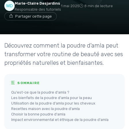
Marie-Claire Desjardins
1 mai 2025
8 min de lecture
Responsable des tutoriels
Partager cette page
Découvrez comment la poudre d'amla peut
transformer votre routine de beauté avec ses
propriétés naturelles et bienfaisantes.
SOMMAIRE
Qu'est-ce que la poudre d'amla ?
Les bienfaits de la poudre d'amla pour la peau
Utilisation de la poudre d'amla pour les cheveux
Recettes maison avec la poudre d'amla
Choisir la bonne poudre d'amla
Impact environnemental et éthique de la poudre d'amla