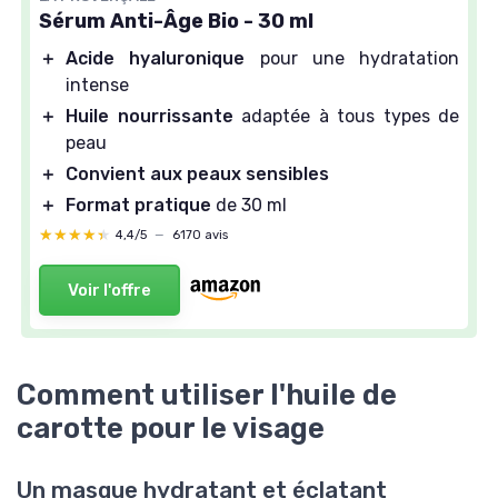
Sérum Anti-Âge Bio - 30 ml
＋
Acide hyaluronique
pour une hydratation
intense
＋
Huile nourrissante
adaptée à tous types de
peau
＋
Convient aux peaux sensibles
＋
Format pratique
de 30 ml
★★★★★
★★★★★
4,4/5
—
6170 avis
Voir l'offre
Comment utiliser l'huile de
carotte pour le visage
Un masque hydratant et éclatant