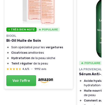
⭐ TRÈS BIEN NOTÉ
🔥 POPULAIRE
BIOOIL
Bi-Oil Huile de Soin
＋
Soin spécialisé pour les
vergetures
＋
Cicatrices
améliorées
＋
Hydratation
de la peau sèche
🔥 POPULAIRE
＋
Teint régulier
de la peau
★★★★★
★★★★★
4,6/5
—
9912 avis
LA PROVENÇALE
Sérum Anti-Âg
Voir l'offre
＋
Acide hyalur
hydratation in
＋
Huile nourris
de peau
＋
Convient aux 