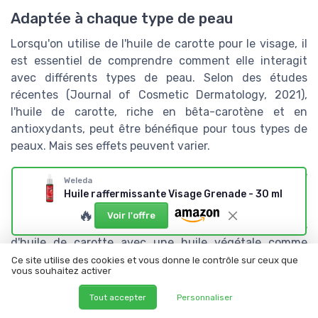
Adaptée à chaque type de peau
Lorsqu'on utilise de l'huile de carotte pour le visage, il
est essentiel de comprendre comment elle interagit
avec différents types de peau. Selon des études
récentes (Journal of Cosmetic Dermatology, 2021),
l'huile de carotte, riche en bêta-carotène et en
antioxydants, peut être bénéfique pour tous types de
peaux. Mais ses effets peuvent varier.
Pour les peaux sèches et déshydratées :
L'huile de
Weleda
carotte, grâce à ses propriétés nourrissantes et
Huile raffermissante Visage Grenade - 30 ml
régénératrices, aide à restaurer l'hydratation et à
🔥
Voir l'offre
réparer les peaux abîmées. Mélanger quelques gouttes
d'huile de carotte avec une huile végétale comme
l'huile d'amande douce peut maximiser les bienfaits
Ce site utilise des cookies et vous donne le contrôle sur ceux que
vous souhaitez activer
hydratants. Naomie Schoenfeld, spécialiste en
cosmétique bio, précise :
"Les peaux sèches bénéficient
Tout accepter
Personnaliser
grandement de la richesse en vitamine A de l'huile de