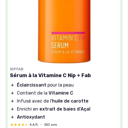
NIPFAB
Sérum à la Vitamine C Nip + Fab
＋
Éclaircissant
pour la peau
＋
Contient de la
Vitamine C
＋
Infusé avec de l'
huile de carotte
＋
Enrichi en
extrait de baies d'Açaï
＋
Antioxydant
★★★★★
★★★★★
4,4/5
—
550 avis