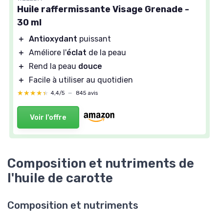
Huile raffermissante Visage Grenade -
30 ml
＋
Antioxydant
puissant
＋
Améliore l'
éclat
de la peau
＋
Rend la peau
douce
＋
Facile à utiliser au quotidien
★★★★★
★★★★★
4,4/5
—
845 avis
Voir l'offre
Composition et nutriments de
l'huile de carotte
Composition et nutriments