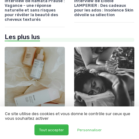
Interview de Ramata Prause :
Interview de Élodie
Vagance - une réponse
LAMPERIER : Des cadeaux
naturelle et sans risques
pour les ados : Insolence Skin
pour révéler la beauté des
dévoile sa sélection
cheveux texturés
Les plus lus
•
•
Solutions Bio pour Problèmes de Peau
25/05/2025
Solutions Bio pour Problèmes de Peau
01/06/2025
Ce site utilise des cookies et vous donne le contrôle sur ceux que
vous souhaitez activer
Quels sont les effets
Les risques potentiels de la
secondaires de la poudre de
coloration Khadi
perle ?
Tout accepter
Personnaliser