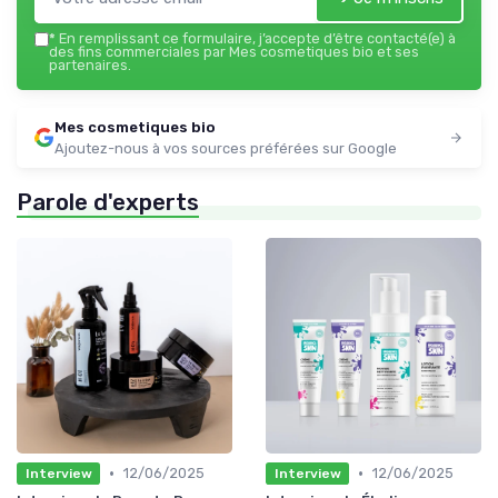
*
En remplissant ce formulaire, j’accepte d’être contacté(e) à
des fins commerciales par Mes cosmetiques bio et ses
partenaires.
Mes cosmetiques bio
Ajoutez-nous à vos sources préférées sur Google
Parole d'experts
•
•
12/06/2025
12/06/2025
Interview
Interview