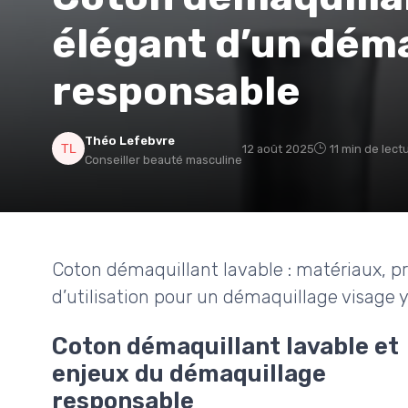
élégant d’un dém
responsable
Théo Lefebvre
12 août 2025
11 min de lect
Conseiller beauté masculine
Coton démaquillant lavable : matériaux, pri
d’utilisation pour un démaquillage visage y
Coton démaquillant lavable et
enjeux du démaquillage
responsable