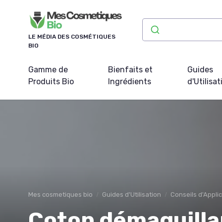
Panneau de gestion des cookies
LE MÉDIA DES COSMÉTIQUES
BIO
Gamme de
Bienfaits et
Guides
Produits Bio
Ingrédients
d'Utilisat
Mes cosmetiques bio
Guides d'Utilisation
Conseils d'Appli
Coton démaquillant