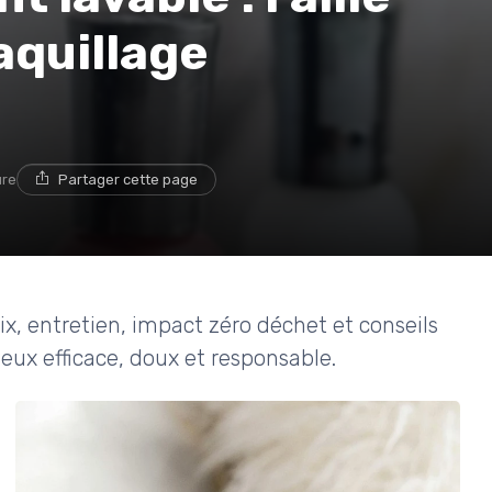
aquillage
ure
Partager cette page
x, entretien, impact zéro déchet et conseils
eux efficace, doux et responsable.