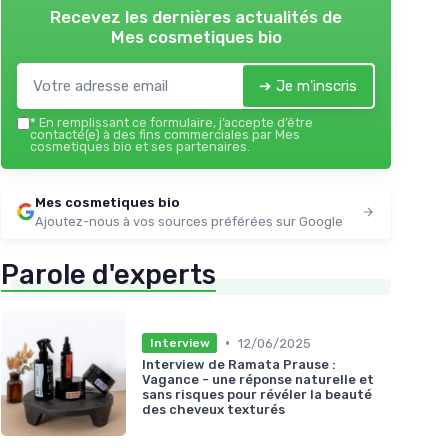
Recevez les dernières actualités de
Mes cosmetiques bio
➔ Je m'inscris
*
En remplissant ce formulaire, j’accepte d’être
contacté(e) à des fins commerciales par Mes
cosmetiques bio et ses partenaires.
Mes cosmetiques bio
Ajoutez-nous à vos sources préférées sur Google
Parole d'experts
•
12/06/2025
Interview
Interview de Ramata Prause :
Vagance - une réponse naturelle et
sans risques pour révéler la beauté
des cheveux texturés