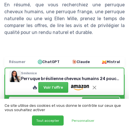
En résumé, que vous recherchiez une perruque
cheveux humains, une perruque frange, une perruque
naturelle ou une wig Ellen Wille, prenez le temps de
comparer les offres, de lire les avis et de privilégier la
qualité pour un rendu naturel et durable.
Résumer
ChatGPT
Claude
Mistral
Smilenice
Perruque brésilienne cheveux humains 24 pouces (61 cm) 200% densité - Lace 9x6 sans colle
Recevez les dernières actualités de
🔥
Voir l'offre
Mes cosmetiques bio
➔ Je m'inscris
Ce site utilise des cookies et vous donne le contrôle sur ceux que
vous souhaitez activer
*
En remplissant ce formulaire, j’accepte d’être contacté(e) à
des fins commerciales par Mes cosmetiques bio et ses
Tout accepter
Personnaliser
partenaires.