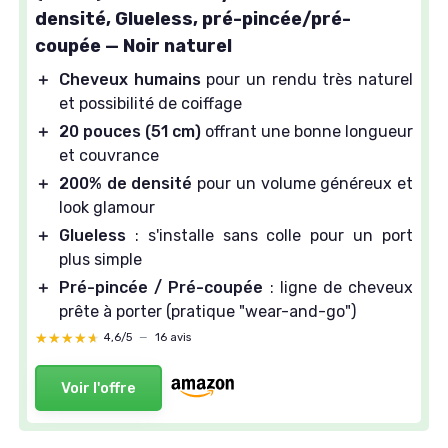
densité, Glueless, pré-pincée/pré-
coupée — Noir naturel
＋
Cheveux humains
pour un rendu très naturel
et possibilité de coiffage
＋
20 pouces (51 cm)
offrant une bonne longueur
et couvrance
＋
200% de densité
pour un volume généreux et
look glamour
＋
Glueless
: s'installe sans colle pour un port
plus simple
＋
Pré-pincée / Pré-coupée
: ligne de cheveux
prête à porter (pratique "wear-and-go")
★★★★★
★★★★★
4,6/5
—
16 avis
Voir l'offre