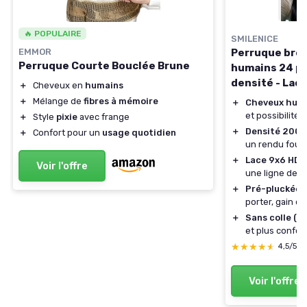
🔥 POPULAIRE
SMILENICE
EMMOR
Perruque brés
Perruque Courte Bouclée Brune
humains 24 p
densité - Lace
＋
Cheveux en
humains
＋
Mélange de
fibres à mémoire
＋
Cheveux hum
et possibilité 
＋
Style
pixie
avec frange
＋
Densité 200
＋
Confort pour un
usage quotidien
un rendu fourn
＋
Lace 9x6 HD
:
Voir l'offre
une ligne de c
＋
Pré-pluckée 
porter, gain d
＋
Sans colle (gl
et plus confor
★★★★★
★★★★★
4,5/5
Voir l'offre