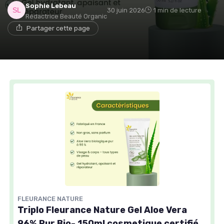
Sophie Lebeau
30 juin 2026
1 min de lecture
Rédactrice Beauté Organic
Partager cette page
FLEURANCE NATURE
Triplo Fleurance Nature Gel Aloe Vera
96% Pur Bio- 150ml cosmetique certifié