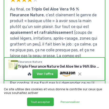
Au final, ce
Triplo Gel Aloe Vera 96 %
Fleurance Nature
, c’est clairement le genre de
produit « basique utile » à avoir sous la main
plutôt qu’un soin plaisir. Sur tout ce qui est
apaisement et rafraîchissement
(coups de
soleil légers, irritations, après-rasage, zones qui
grattent un peu), il fait bien le job : ça calme, ça
ne pique pas, ça ne colle presque pas, et ça ne
laisse pas la peau grasse. La compo est
globalement propre, avec beaucoup d’aloe, du
Fleurance Nature
Triplo Fleurance Nature Gel Aloe Vera 96% Bio — 150 ml (lot de 3)
bio, pas de parfum et pas les gros ingrédients
🔥
polémiques habituels.
Voir l'offre
Par contre, il ne faut pas lui demander ce qu’il
ne peut pas faire : en
hydratant principal
pour
Ce site utilise des cookies et vous donne le contrôle sur ceux que
vous souhaitez activer
une peau très sèche, ce n’est pas suffisant, et si
tu cherches un produit avec une odeur agréable
Tout accepter
Personnaliser
et une texture cocooning, tu vas être déçu.