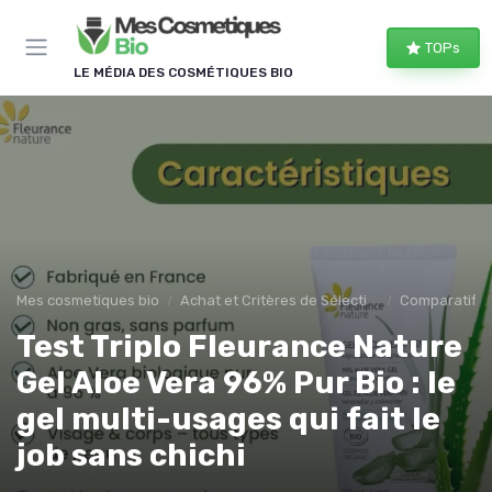
Panneau de gestion des cookies
TOPs
LE MÉDIA DES COSMÉTIQUES BIO
Mes cosmetiques bio
Achat et Critères de Sélection
Comparatifs e
Test Triplo Fleurance Nature
Gel Aloe Vera 96% Pur Bio : le
gel multi-usages qui fait le
job sans chichi