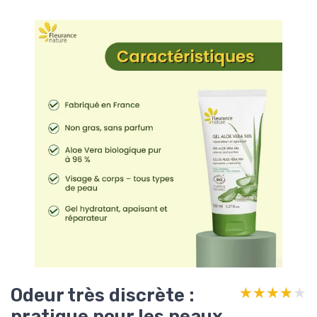
Odeur très discrète :
★★★★★
★★★★★
pratique pour les peaux