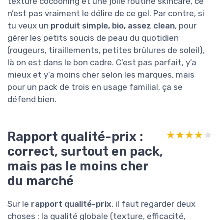
texture cocooning et une jolie routine skincare, ce
n’est pas vraiment le délire de ce gel. Par contre, si
tu veux un
produit simple, bio, assez clean
, pour
gérer les petits soucis de peau du quotidien
(rougeurs, tiraillements, petites brûlures de soleil),
là on est dans le bon cadre. C’est pas parfait, y’a
mieux et y’a moins cher selon les marques, mais
pour un pack de trois en usage familial, ça se
défend bien.
Rapport qualité-prix :
★★★★★
★★★★★
correct, surtout en pack,
mais pas le moins cher
du marché
Sur le
rapport qualité-prix
, il faut regarder deux
choses : la qualité globale (texture, efficacité,