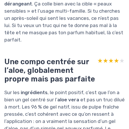
dérangeant
. Ça colle bien avec la cible « peaux
sensibles » et l’usage multi-famille. Si tu cherches
un après-soleil qui sent les vacances, ce n’est pas
lui. Si tu veux un truc qui ne te donne pas mal à la
tête et ne masque pas ton parfum habituel, là c’est
parfait.
Une compo centrée sur
★★★★★
★★★★★
l’aloe, globalement
propre mais pas parfaite
Sur les
ingrédients
, le point positif, c’est que l’on a
bien un gel centré sur l’
aloe vera
et pas un truc dilué
à mort. Les 96 % de gel natif, issu de pulpe fraîche
pressée, c’est cohérent avec ce qu’on ressent à
l’application : on a vraiment la sensation d’un gel
d’aloe, pas d’un simple gel aqueux parfumé. Le