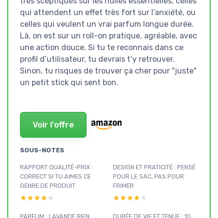
très sceptiques sur les huiles essentielles, celles
qui attendent un effet très fort sur l’anxiété, ou
celles qui veulent un vrai parfum longue durée.
Là, on est sur un roll-on pratique, agréable, avec
une action douce. Si tu te reconnais dans ce
profil d’utilisateur, tu devrais t’y retrouver.
Sinon, tu risques de trouver ça cher pour "juste"
un petit stick qui sent bon.
Voir l'offre
SOUS-NOTES
RAPPORT QUALITÉ-PRIX :
DESIGN ET PRATICITÉ : PENSÉ
CORRECT SI TU AIMES CE
POUR LE SAC, PAS POUR
GENRE DE PRODUIT
FRIMER
★★★★★
★★★★★
★★★★★
★★★★★
PARFUM : LAVANDE BIEN
DURÉE DE VIE ET TENUE : 10