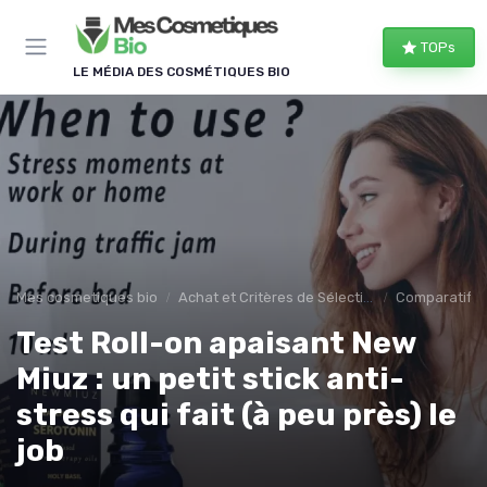
Panneau de gestion des cookies
TOPs
LE MÉDIA DES COSMÉTIQUES BIO
Mes cosmetiques bio
Achat et Critères de Sélection
Comparatifs e
Test Roll-on apaisant New
Miuz : un petit stick anti-
stress qui fait (à peu près) le
job