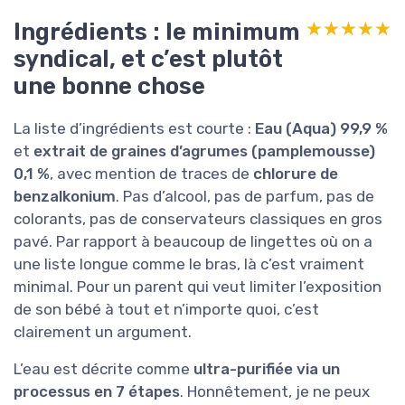
Ingrédients : le minimum
★★★★★
★★★★★
syndical, et c’est plutôt
une bonne chose
La liste d’ingrédients est courte :
Eau (Aqua) 99,9 %
et
extrait de graines d’agrumes (pamplemousse)
0,1 %
, avec mention de traces de
chlorure de
benzalkonium
. Pas d’alcool, pas de parfum, pas de
colorants, pas de conservateurs classiques en gros
pavé. Par rapport à beaucoup de lingettes où on a
une liste longue comme le bras, là c’est vraiment
minimal. Pour un parent qui veut limiter l’exposition
de son bébé à tout et n’importe quoi, c’est
clairement un argument.
L’eau est décrite comme
ultra-purifiée via un
processus en 7 étapes
. Honnêtement, je ne peux