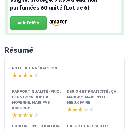
soigne, protège, 99,9% d'eau, non
parfumées 60 unité (Lot de 6)
Voir l'offre
Résumé
NOTE DE LA RÉDACTION
★★★★★
★★★★★
RAPPORT QUALITÉ-PRIX :
DESIGN ET PRATICITÉ : ÇA
PLUS CHER QUE LA
MARCHE, MAIS PEUT
MOYENNE, MAIS PAS
MIEUX FAIRE
ABSURDE
★★★★★
★★★★★
★★★★★
★★★★★
CONFORT D’UTILISATION
ODEUR ET RESSENTI :