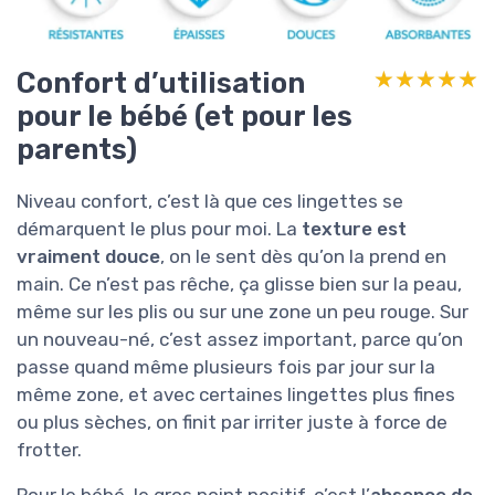
Confort d’utilisation
★★★★★
★★★★★
pour le bébé (et pour les
parents)
Niveau confort, c’est là que ces lingettes se
démarquent le plus pour moi. La
texture est
vraiment douce
, on le sent dès qu’on la prend en
main. Ce n’est pas rêche, ça glisse bien sur la peau,
même sur les plis ou sur une zone un peu rouge. Sur
un nouveau-né, c’est assez important, parce qu’on
passe quand même plusieurs fois par jour sur la
même zone, et avec certaines lingettes plus fines
ou plus sèches, on finit par irriter juste à force de
frotter.
Pour le bébé, le gros point positif, c’est l’
absence de