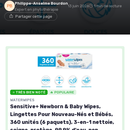
Philippe-Anselme Bourdon
13 juin 2026
1 min de lecture
Expert en phytothérapie
Partager cette page
⭐ TRÈS BIEN NOTÉ
🔥 POPULAIRE
WATERWIPES
Sensitive+ Newborn & Baby Wipes,
Lingettes Pour Nouveau-Nés et Bébés,
360 unités (6 paquets), 3-en-1 nettoie,