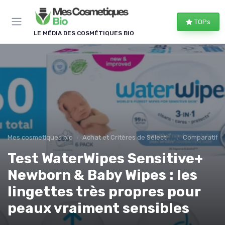
Panneau de gestion des cookies
TOPs
LE MÉDIA DES COSMÉTIQUES BIO
Mes cosmetiques bio
Achat et Critères de Sélection
Comparatifs e
Test WaterWipes Sensitive+
Newborn & Baby Wipes : les
lingettes très propres pour
peaux vraiment sensibles