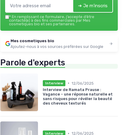
➔ Je m'inscris
*
En remplissant ce formulaire, j’accepte d’être
contacté(e) à des fins commerciales par Mes
cosmetiques bio et ses partenaires.
Mes cosmetiques bio
Ajoutez-nous à vos sources préférées sur Google
Parole d'experts
•
12/06/2025
Interview
Interview de Ramata Prause :
Vagance - une réponse naturelle et
sans risques pour révéler la beauté
des cheveux texturés
•
12/06/2025
Interview