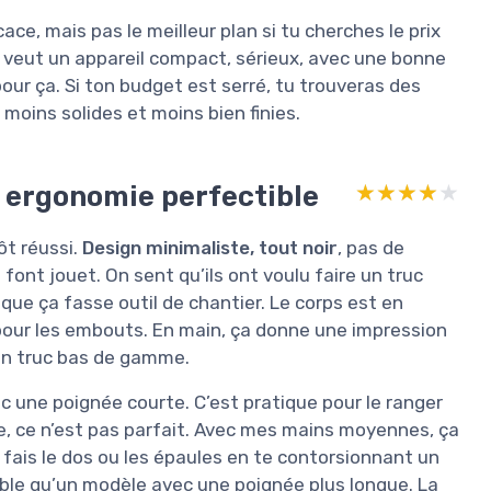
cace, mais pas le meilleur plan si tu cherches le prix
ui veut un appareil compact, sérieux, avec une bonne
our ça. Si ton budget est serré, tu trouveras des
moins solides et moins bien finies.
 ergonomie perfectible
★★★★★
★★★★★
ôt réussi.
Design minimaliste, tout noir
, pas de
 font jouet. On sent qu’ils ont voulu faire un truc
 que ça fasse outil de chantier. Le corps est en
e pour les embouts. En main, ça donne une impression
 un truc bas de gamme.
 une poignée courte. C’est pratique pour le ranger
e, ce n’est pas parfait. Avec mes mains moyennes, ça
u fais le dos ou les épaules en te contorsionnant un
table qu’un modèle avec une poignée plus longue. La