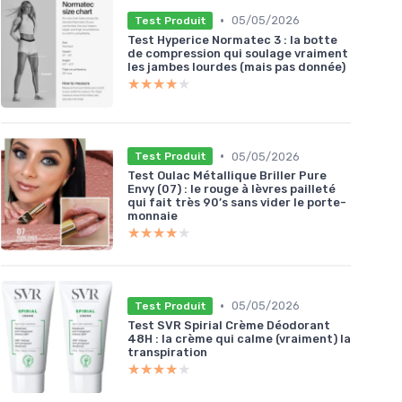
•
05/05/2026
Test Produit
Test Hyperice Normatec 3 : la botte
de compression qui soulage vraiment
les jambes lourdes (mais pas donnée)
★★★★★
★★★★★
•
05/05/2026
Test Produit
Test Oulac Métallique Briller Pure
Envy (07) : le rouge à lèvres pailleté
qui fait très 90’s sans vider le porte-
monnaie
★★★★★
★★★★★
•
05/05/2026
Test Produit
Test SVR Spirial Crème Déodorant
48H : la crème qui calme (vraiment) la
transpiration
★★★★★
★★★★★