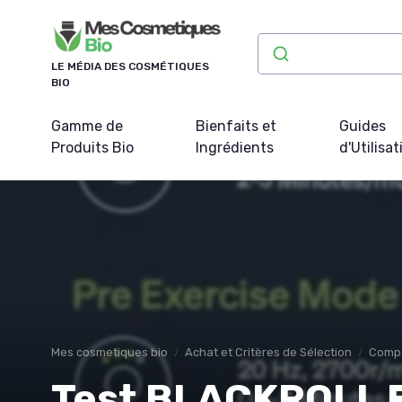
Panneau de gestion des cookies
LE MÉDIA DES COSMÉTIQUES
BIO
Gamme de
Bienfaits et
Guides
Produits Bio
Ingrédients
d'Utilisat
Mes cosmetiques bio
Achat et Critères de Sélection
Compa
Test BLACKROLL F