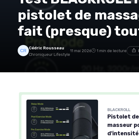
pistolet de mass
fait (presque) tout
Cédric Rousseau
11 mai 2026
1 min de lecture
Chroniqueur Lifestyle
BLACKROLL
Pistolet 
masseur po
d'intensit