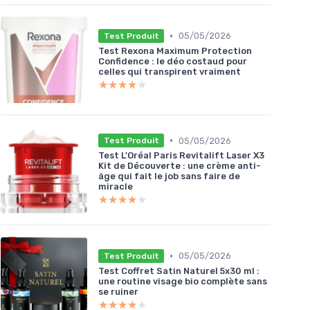
•
05/05/2026
Test Produit
Test Rexona Maximum Protection
Confidence : le déo costaud pour
celles qui transpirent vraiment
★★★★★
★★★★★
•
05/05/2026
Test Produit
Test L'Oréal Paris Revitalift Laser X3
Kit de Découverte : une crème anti-
âge qui fait le job sans faire de
miracle
★★★★★
★★★★★
•
05/05/2026
Test Produit
Test Coffret Satin Naturel 5x30 ml :
une routine visage bio complète sans
se ruiner
★★★★★
★★★★★