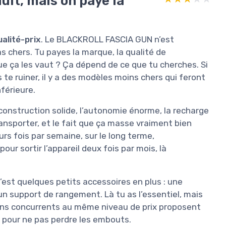
uit, mais on paye la
alité-prix
. Le BLACKROLL FASCIA GUN n’est
s chers. Tu payes la marque, la qualité de
que ça les vaut ? Ça dépend de ce que tu cherches. Si
te ruiner, il y a des modèles moins chers qui feront
nférieure.
 la construction solide, l’autonomie énorme, la recharge
nsporter, et le fait que ça masse vraiment bien
ieurs fois par semaine, sur le long terme,
our sortir l’appareil deux fois par mois, là
c’est quelques petits accessoires en plus : une
 un support de rangement. Là tu as l’essentiel, mais
rtains concurrents au même niveau de prix proposent
e pour ne pas perdre les embouts.