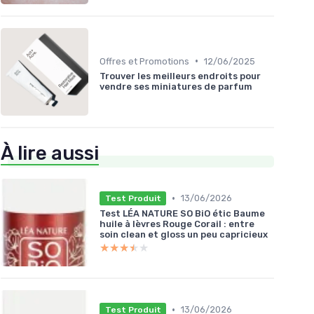
•
Offres et Promotions
12/06/2025
Trouver les meilleurs endroits pour
vendre ses miniatures de parfum
À lire aussi
•
13/06/2026
Test Produit
Test LÉA NATURE SO BiO étic Baume
huile à lèvres Rouge Corail : entre
soin clean et gloss un peu capricieux
★★★★★
★★★★★
•
13/06/2026
Test Produit