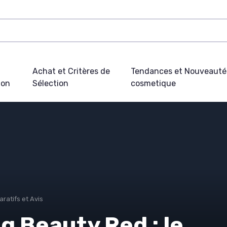
Achat et Critères de
Tendances et Nouveauté
ion
Sélection
cosmetique
ratifs et Avis
g Beauty Red : le