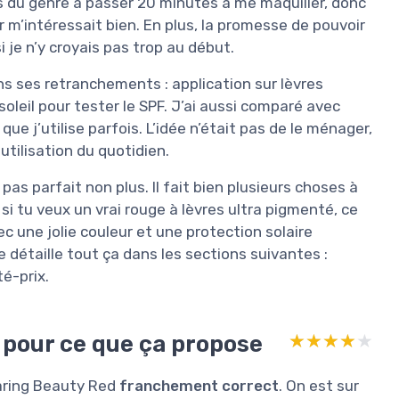
as du genre à passer 20 minutes à me maquiller, donc
ir m’intéressait bien. En plus, la promesse de pouvoir
i je n’y croyais pas trop au début.
ns ses retranchements : application sur lèvres
soleil pour tester le SPF. J’ai aussi comparé avec
e j’utilise parfois. L’idée n’était pas de le ménager,
utilisation du quotidien.
 pas parfait non plus. Il fait bien plusieurs choses à
 : si tu veux un vrai rouge à lèvres ultra pigmenté, ce
c une jolie couleur et une protection solaire
e détaille tout ça dans les sections suivantes :
té-prix.
 pour ce que ça propose
★★★★★
★★★★★
 Caring Beauty Red
franchement correct
. On est sur