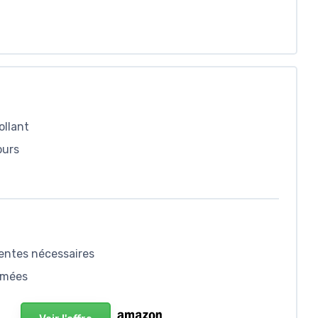
ollant
ours
uentes nécessaires
bîmées