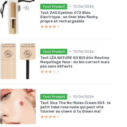
•
13/06/2026
Test Produit
Test ZAO Eyeliner 072 Bleu
Electrique : un liner bleu flashy,
propre et rechargeable
★★★★★
★★★★★
•
13/06/2026
Test Produit
Test LÉA NATURE SO BiO étic Routine
Maquillage Yeux : du bio correct mais
pas sans défauts
★★★★★
★★★★★
•
13/06/2026
Test Produit
Test 3ina The No-Rules Cream 503 : le
petit tube rose nude qui peut vite
tourner au clown si tu doses mal
★★★★★
★★★★★