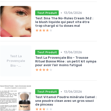
•
13/06/2026
Test Produit
Test 3ina The No-Rules Cream 362 :
le blush liquide qui peut vite être
trop chargé si tu doses mal
★★★★★
★★★★★
•
13/06/2026
Test Produit
Test La
Test La Provençale Bio - Trousse
Provençale
Rituel Bonne Mine : un petit kit sympa
pour avoir l’air moins fatigué
Bio -...
★★★★★
★★★★★
•
13/06/2026
Test Produit
Test Vitamol Poudre minérale Camel :
une poudre clean avec un gros souci
de pinceau
★★★★★
★★★★★