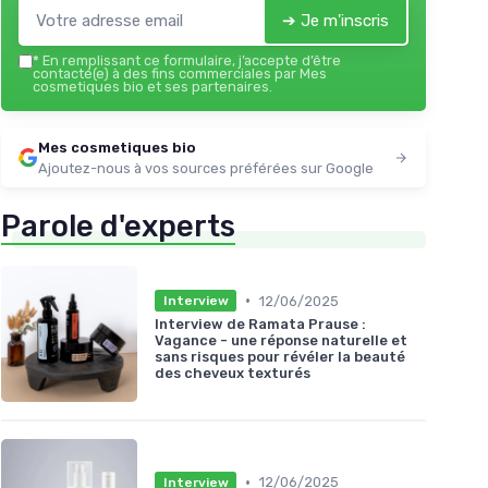
➔ Je m'inscris
*
En remplissant ce formulaire, j’accepte d’être
contacté(e) à des fins commerciales par Mes
cosmetiques bio et ses partenaires.
Mes cosmetiques bio
Ajoutez-nous à vos sources préférées sur Google
Parole d'experts
•
12/06/2025
Interview
Interview de Ramata Prause :
Vagance - une réponse naturelle et
sans risques pour révéler la beauté
des cheveux texturés
•
12/06/2025
Interview