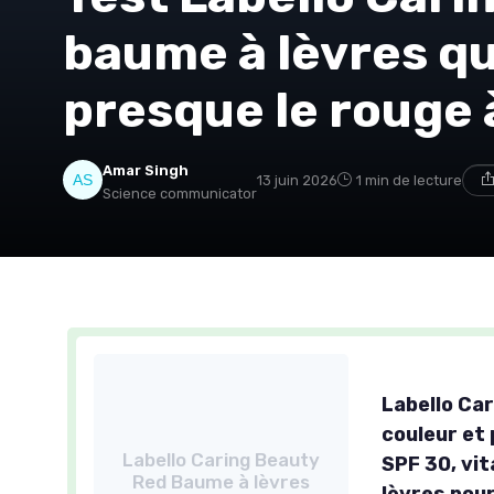
baume à lèvres q
presque le rouge 
Amar Singh
13 juin 2026
1 min de lecture
Science communicator
Labello Ca
couleur et 
Labello Caring Beauty
SPF 30, vit
Red Baume à lèvres
lèvres pour