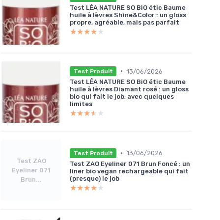
Test LÉA NATURE SO BiO étic Baume
huile à lèvres Shine&Color : un gloss
propre, agréable, mais pas parfait
★★★★★
★★★★★
•
13/06/2026
Test Produit
Test LÉA NATURE SO BiO étic Baume
huile à lèvres Diamant rosé : un gloss
bio qui fait le job, avec quelques
limites
★★★★★
★★★★★
•
13/06/2026
Test Produit
Test ZAO
Test ZAO Eyeliner 071 Brun Foncé : un
Eyeliner 071
liner bio vegan rechargeable qui fait
(presque) le job
Brun...
★★★★★
★★★★★