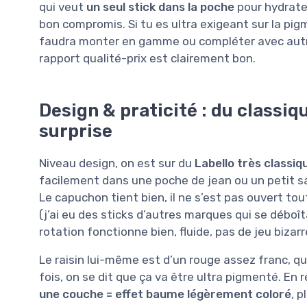
qui veut
un seul stick dans la poche
pour hydrater
bon compromis. Si tu es ultra exigeant sur la pig
faudra monter en gamme ou compléter avec autre 
rapport qualité-prix est clairement bon.
Design & praticité : du classiq
surprise
Niveau design, on est sur du
Labello très classiq
facilement dans une poche de jean ou un petit sac
Le capuchon tient bien, il ne s’est pas ouvert to
(j’ai eu des sticks d’autres marques qui se déboî
rotation fonctionne bien, fluide, pas de jeu bizarre
Le raisin lui-même est d’un rouge assez franc, qu
fois, on se dit que ça va être ultra pigmenté. En ré
une couche = effet baume légèrement coloré
, 