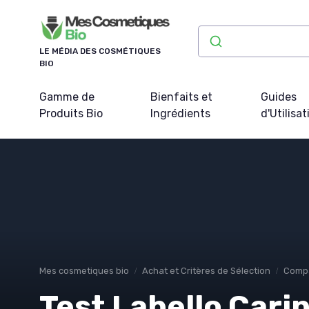
Panneau de gestion des cookies
LE MÉDIA DES COSMÉTIQUES
BIO
Gamme de
Bienfaits et
Guides
Produits Bio
Ingrédients
d'Utilisat
Mes cosmetiques bio
Achat et Critères de Sélection
Compa
Test Labello Carin