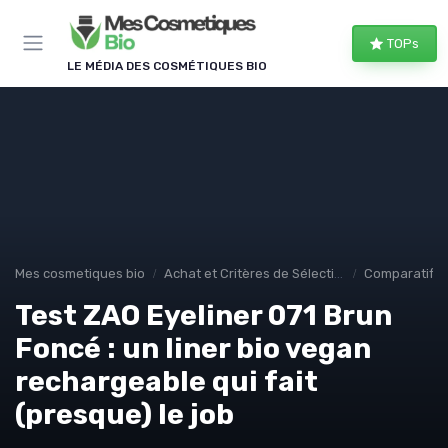
Panneau de gestion des cookies
TOPs
LE MÉDIA DES COSMÉTIQUES BIO
Mes cosmetiques bio
Achat et Critères de Sélection
Comparatifs e
Test ZAO Eyeliner 071 Brun
Foncé : un liner bio vegan
rechargeable qui fait
(presque) le job