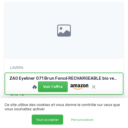
LAVERA
Velvet Matt Lipstick - Auburn Brown 02 -
ZAO Eyeliner 071 Brun Foncé RECHARGEABLE bio vegan 100% naturel Brun Foncé100,Brun,Brun Foncé 4.5 g (Lot de 1)
Rouges à lèvres - C...
🔥
Le mat « propre » qui fait le job sans chichis
Voir l'offre
8.1/10
★★★★★
★★★★★
Rapport qualité-prix
★★★★★
★★★★★
Ce site utilise des cookies et vous donne le contrôle sur ceux que
Design
★★★★★
★★★★★
vous souhaitez activer
Confort
★★★★★
★★★★★
Tout accepter
Personnaliser
Ingredients
★★★★★
★★★★★