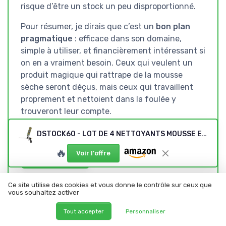
risque d’être un stock un peu disproportionné.
Pour résumer, je dirais que c’est un
bon plan
pragmatique
: efficace dans son domaine,
simple à utiliser, et financièrement intéressant si
on en a vraiment besoin. Ceux qui veulent un
produit magique qui rattrape de la mousse
sèche seront déçus, mais ceux qui travaillent
proprement et nettoient dans la foulée y
trouveront leur compte.
DSTOCK60 - LOT DE 4 NETTOYANTS MOUSSE EXPANSIVE POLYURETHANE - NETTOYANT POUR PISTOLETS, AEROSOLS ET SURFACES - DETACHANT, DEGRAISSANT - 500 ML
🔥
Voir l'offre
Voir l'offre
SOUS-NOTES
Ce site utilise des cookies et vous donne le contrôle sur ceux que
vous souhaitez activer
RAPPORT QUALITÉ-PRIX :
DESIGN ET PRISE EN MAIN :
INTÉRESSANT SI ON UTILISE
CLASSIQUE, EFFICACE, MAIS
Tout accepter
Personnaliser
SOUVENT DE LA MOUSSE PU
PERFECTIBLE