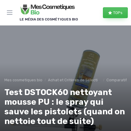
Panneau de gestion des cookies
TOPs
LE MÉDIA DES COSMÉTIQUES BIO
Mes cosmetiques bio
Achat et Critères de Sélection
Comparatifs e
Test DSTOCK60 nettoyant
mousse PU : le spray qui
sauve les pistolets (quand on
nettoie tout de suite)