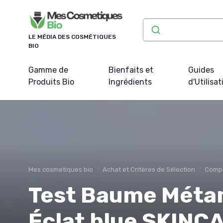
Panneau de gestion des cookies
LE MÉDIA DES COSMÉTIQUES
BIO
Gamme de
Bienfaits et
Guides
Produits Bio
Ingrédients
d'Utilisat
Mes cosmetiques bio
Achat et Critères de Sélection
Compa
Test Baume Méta
Éclat blue SKINCA