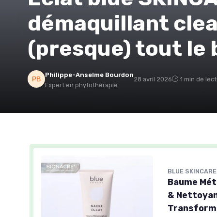
démaquillant clea
(presque) tout le 
Philippe-Anselme Bourdon
28 avril 2026
1 min de lec
Expert en phytothérapie
BLUE SKINCARE
Baume Méta
& Nettoyan
Transforma