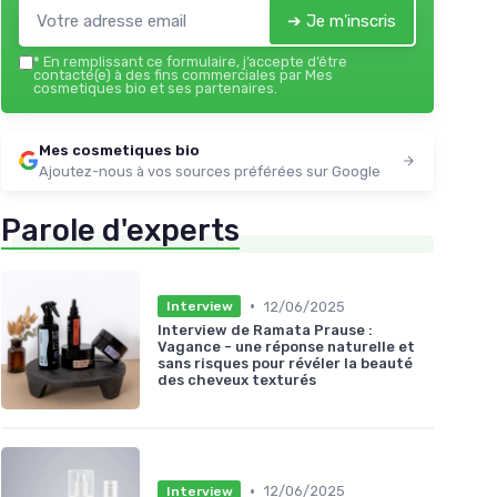
➔ Je m'inscris
*
En remplissant ce formulaire, j’accepte d’être
contacté(e) à des fins commerciales par Mes
cosmetiques bio et ses partenaires.
Mes cosmetiques bio
Ajoutez-nous à vos sources préférées sur Google
Parole d'experts
•
12/06/2025
Interview
Interview de Ramata Prause :
Vagance - une réponse naturelle et
sans risques pour révéler la beauté
des cheveux texturés
•
12/06/2025
Interview