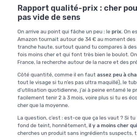
Rapport qualité-prix : cher po
pas vide de sens
On arrive au point qui fâche un peu : le
prix
. On e
Amazon tournait autour de 34 € au moment des av
tranche haute, surtout quand tu compares à des 
fois moins cher et qui font très bien le boulot. 
France, la recherche autour de la nacre et des p
Côté quantité, comme il en faut
assez peu à chaq
tout le visage si tu n’es pas ultra maquillé), l
d’utilisation quotidienne, j’ai à peine entamé le pr
facilement tenir 2 à 3 mois, voire plus si tu es éc
cher que la moyenne.
La question, c’est : est-ce que ça les vaut ? Si t
fond de teint, honnêtement,
il y a moins cher qui
cherches un produit sans ingrédients suspects, 