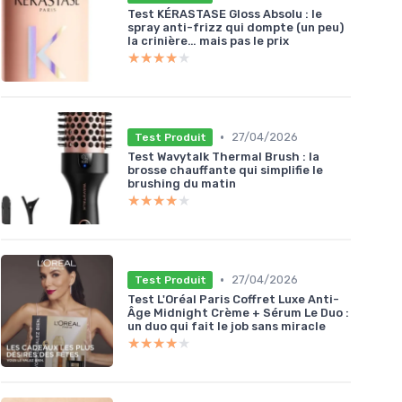
Test KÉRASTASE Gloss Absolu : le
spray anti-frizz qui dompte (un peu)
la crinière… mais pas le prix
★★★★★
★★★★★
•
27/04/2026
Test Produit
Test Wavytalk Thermal Brush : la
brosse chauffante qui simplifie le
brushing du matin
★★★★★
★★★★★
•
27/04/2026
Test Produit
Test L'Oréal Paris Coffret Luxe Anti-
Âge Midnight Crème + Sérum Le Duo :
un duo qui fait le job sans miracle
★★★★★
★★★★★