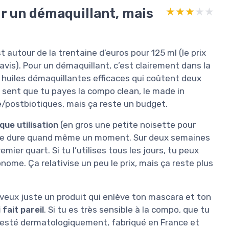
ur un démaquillant, mais
★★★★★
★★★★★
st autour de la trentaine d’euros pour 125 ml (le prix
is). Pour un démaquillant, c’est clairement dans la
huiles démaquillantes efficaces qui coûtent deux
On sent que tu payes la compo clean, le made in
ré/postbiotiques, mais ça reste un budget.
ue utilisation
(en gros une petite noisette pour
e tube dure quand même un moment. Sur deux semaines
emier quart. Si tu l’utilises tous les jours, tu peux
onome. Ça relativise un peu le prix, mais ça reste plus
u veux juste un produit qui enlève ton mascara et ton
 fait pareil
. Si tu es très sensible à la compo, que tu
testé dermatologiquement, fabriqué en France et