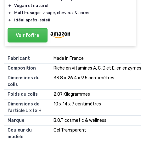
＋
Vegan
et
naturel
＋
Multi-usage
: visage, cheveux & corps
＋
Idéal après-soleil
Voir l'offre
Fabricant
‎Made in France
Composition
‎Riche en vitamines A, C, D et E, en enzyme
Dimensions du
‎33.8 x 26.4 x 9.5 centimètres
colis
Poids du colis
‎2,07 Kilogrammes
Dimensions de
‎10 x 14 x 7 centimètres
l'article L x l x H
Marque
‎B.O.T cosmetic & wellness
Couleur du
‎Gel Transparent
modèle