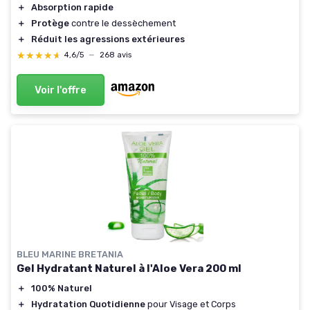
＋
Absorption rapide
＋
Protège
contre le dessèchement
＋
Réduit les agressions extérieures
★★★★★
★★★★★
4,6/5
—
268 avis
Voir l'offre
BLEU MARINE BRETANIA
Gel Hydratant Naturel à l'Aloe Vera 200 ml
＋
100% Naturel
＋
Hydratation Quotidienne
pour Visage et Corps