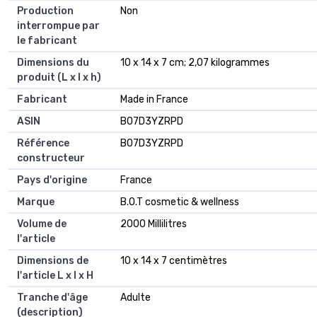
Production
Non
interrompue par
le fabricant
Dimensions du
10 x 14 x 7 cm; 2,07 kilogrammes
produit (L x l x h)
Fabricant
Made in France
ASIN
B07D3YZRPD
Référence
B07D3YZRPD
constructeur
Pays d'origine
France
Marque
B.O.T cosmetic & wellness
Volume de
2000 Millilitres
l'article
Dimensions de
10 x 14 x 7 centimètres
l'article L x l x H
Tranche d'âge
Adulte
(description)