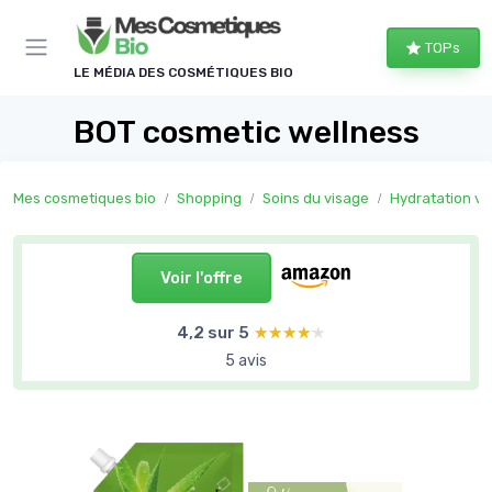
Panneau de gestion des cookies
TOPs
LE MÉDIA DES COSMÉTIQUES BIO
BOT cosmetic wellness
Mes cosmetiques bio
Shopping
Soins du visage
Hydratation vi
Voir l'offre
4,2 sur 5
★★★★★
★★★★★
5 avis