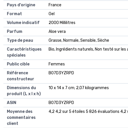
Pays d'origine
‎France
Format
‎Gel
Volume indicatif
‎2000 Millilitres
Parfum
‎Aloe vera
Type de peau
‎Grasse, Normale, Sensible, Sèche
Caractéristiques
‎Bio, Ingrédients naturels, Non testé sur le
spéciales
Public cible
‎Femmes
Référence
‎B07D3YZRPD
constructeur
Dimensions du
‎10 x 14 x 7 cm; 2,07 kilogrammes
produit (L x l x h)
ASIN
‎B07D3YZRPD
Moyenne des
4,2 4,2 sur 5 étoiles 5 826 évaluations 4,2 
commentaires
client