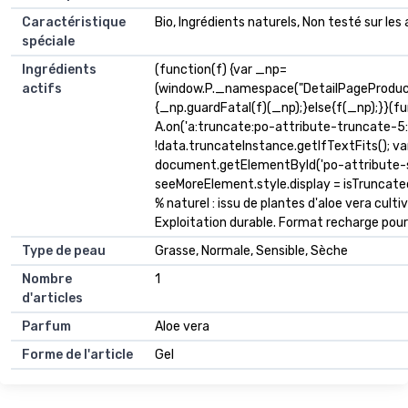
Caractéristique
Bio, Ingrédients naturels, Non testé sur le
spéciale
Ingrédients
(function(f) {var _np=
actifs
(window.P._namespace("DetailPageProduc
{_np.guardFatal(f)(_np);}else{f(_np);}}(fu
A.on('a:truncate:po-attribute-truncate-5:u
!data.truncateInstance.getIfTextFits(); v
document.getElementById('po-attribute-s
seeMoreElement.style.display = isTruncated ? '
% naturel : issu de plantes d'aloe vera cul
Exploitation durable. Format recharge pour r
Type de peau
Grasse, Normale, Sensible, Sèche
Nombre
1
d'articles
Parfum
Aloe vera
Forme de l'article
Gel