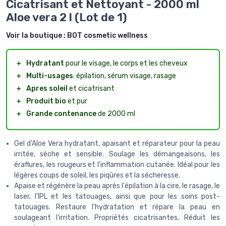
Cicatrisant et Nettoyant - 2000 ml
Aloe vera 2 l (Lot de 1)
Voir la boutique :
BOT cosmetic wellness
＋
Hydratant
pour le visage, le corps et les cheveux
＋
Multi-usages
: épilation, sérum visage, rasage
＋
Apres soleil
et cicatrisant
＋
Produit bio
et pur
＋
Grande contenance
de 2000 ml
Gel d'Aloe Vera hydratant, apaisant et réparateur pour la peau
irritée, sèche et sensible. Soulage les démangeaisons, les
éraflures, les rougeurs et l'inflammation cutanée. Idéal pour les
légères coups de soleil, les piqûres et la sécheresse.
Apaise et régénère la peau après l'épilation à la cire, le rasage, le
laser, l'IPL et les tatouages, ainsi que pour les soins post-
tatouages. Restaure l'hydratation et répare la peau en
soulageant l'irritation. Propriétés cicatrisantes. Réduit les