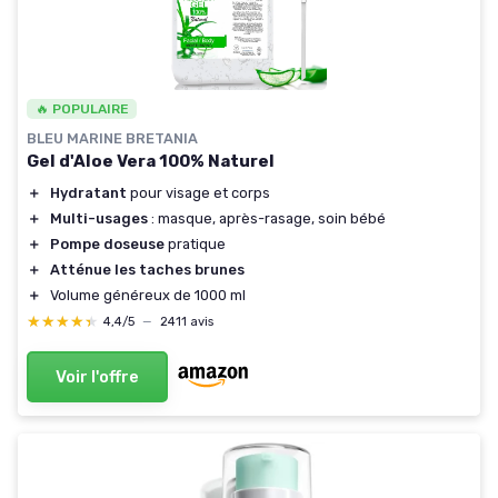
🔥 POPULAIRE
BLEU MARINE BRETANIA
Gel d'Aloe Vera 100% Naturel
＋
Hydratant
pour visage et corps
＋
Multi-usages
: masque, après-rasage, soin bébé
＋
Pompe doseuse
pratique
＋
Atténue les taches brunes
＋
Volume généreux de 1000 ml
★★★★★
★★★★★
4,4/5
—
2411 avis
Voir l'offre