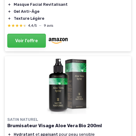
＋
Masque Facial Revitalisant
＋
Gel Anti-Âge
＋
Texture Légère
★★★★★
★★★★★
4,4/5
—
9 avis
Voir l'offre
SATIN NATUREL
Brumisateur Visage Aloe Vera Bio 200ml
＋
Hydratant
et
apaisant
pour peau sensible