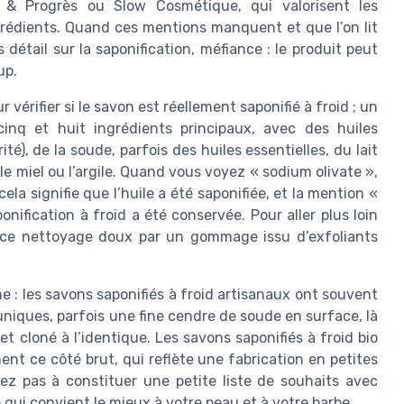
& Progrès ou Slow Cosmétique, qui valorisent les
grédients. Quand ces mentions manquent et que l’on lit
étail sur la saponification, méfiance : le produit peut
up.
r vérifier si le savon est réellement saponifié à froid ; un
cinq et huit ingrédients principaux, avec des huiles
ité), de la soude, parfois des huiles essentielles, du lait
e miel ou l’argile. Quand vous voyez « sodium olivate »,
a signifie que l’huile a été saponifiée, et la mention «
onification à froid a été conservée. Pour aller plus loin
 ce nettoyage doux par un gommage issu d’exfoliants
e : les savons saponifiés à froid artisanaux ont souvent
niques, parfois une fine cendre de soude en surface, là
et cloné à l’identique. Les savons saponifiés à froid bio
nt ce côté brut, qui reflète une fabrication en petites
tez pas à constituer une petite liste de souhaits avec
e qui convient le mieux à votre peau et à votre barbe.