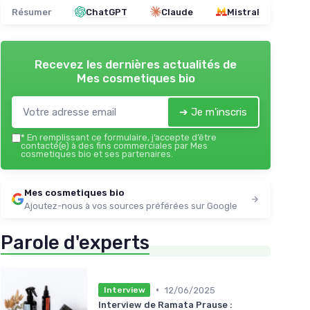
Résumer
ChatGPT
Claude
Mistral
Recevez les dernières actualités de
Mes cosmetiques bio
➔ Je m'inscris
*
En remplissant ce formulaire, j’accepte d’être
contacté(e) à des fins commerciales par Mes
cosmetiques bio et ses partenaires.
Mes cosmetiques bio
Ajoutez-nous à vos sources préférées sur Google
Parole d'experts
•
12/06/2025
Interview
Interview de Ramata Prause :