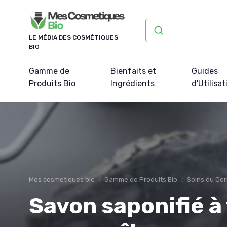
Panneau de gestion des cookies
LE MÉDIA DES COSMÉTIQUES
BIO
Gamme de
Bienfaits et
Guides
Produits Bio
Ingrédients
d'Utilisat
Mes cosmetiques bio
Gamme de Produits Bio
Soins du Cor
Savon saponifié à 