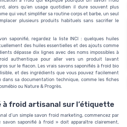
ification à froid qui explique pourquoi un savon froid
rd, alors qu’en usage quotidien il dure souvent plus
 qui veut simplifier sa routine corps et barbe, un seul
placer plusieurs produits habituels sans sacrifier le
n saponifié, regardez la liste INCI : quelques huiles
entuellement des huiles essentielles et des ajouts comme
rédients dépasse dix lignes avec des noms impossibles à
roid authentique pour aller vers un produit lavant
os sur le flacon. Les vrais savons saponifiés à froid bio
 lisible, et des ingrédients que vous pouvez facilement
 ou dans sa documentation technique, comme les fiches
 Cosmébio ou Nature & Progrès.
à froid artisanal sur l’étiquette
isanal d’un simple savon froid marketing, commencez par
 savon saponifié à froid » doit apparaître clairement,