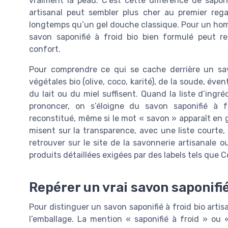
vraiment la peau. C’est cette différence de sapon
artisanal peut sembler plus cher au premier rega
longtemps qu’un gel douche classique. Pour un homme
savon saponifié à froid bio bien formulé peut rem
confort.
Pour comprendre ce qui se cache derrière un savo
végétales bio (olive, coco, karité), de la soude, év
du lait ou du miel suffisent. Quand la liste d’ing
prononcer, on s’éloigne du savon saponifié à f
reconstitué, même si le mot « savon » apparaît en gr
misent sur la transparence, avec une liste courte,
retrouver sur le site de la savonnerie artisanale
produits détaillées exigées par des labels tels que
Repérer un vrai savon saponifié 
Pour distinguer un savon saponifié à froid bio art
l’emballage. La mention « saponifié à froid » ou «