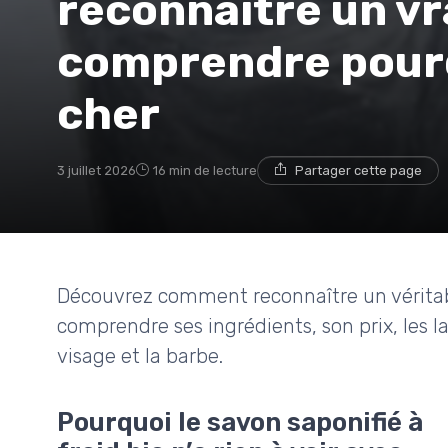
reconnaître un vra
comprendre pourqu
cher
3 juillet 2026
16 min de lecture
Partager cette page
Découvrez comment reconnaître un véritable
comprendre ses ingrédients, son prix, les lab
visage et la barbe.
Pourquoi le savon saponifié à