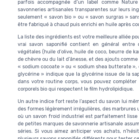
parfois accompagnée d’un label comme Nature 
savonneries artisanales transparentes sur leurs in
seulement « savon bio » ou « savon surgras » sans d
être fabriqué à chaud puis enrichi en huile après co
La liste des ingrédients est votre meilleure alliée pou
vrai savon saponifié contient en général entre 
végétales (huile d’olive, huile de coco, beurre de kar
de chèvre ou du lait d’ânesse, et des ajouts comme l
« sodium cocoate » ou « sodium shea butterate », cel
glycérine » indique que la glycérine issue de la sap
dans votre routine corps, vous pouvez compléter
corporels bio qui respectent le film hydrolipidique.
Un autre indice fort reste l’aspect du savon lui mêm
des formes légèrement irrégulières, des marbrures u
où un savon froid industriel est parfaitement lisse 
de petites marques de savonnerie artisanale assume
séries. Si vous aimez anticiper vos achats, n’hési
plusieurs savons saponifiés différents pour tester c