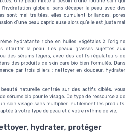
xtes. Une peau mixte a besoin d’une routine soin qui
 l’hydratation globale, sans décaper la peau avec des
s sont mal traitées, elles cumulent brillances, pores
ssion d’une peau capricieuse alors qu’elle est juste mal
crème hydratante riche en huiles végétales à l’origine
ans étouffer la peau. Les peaux grasses sujettes aux
ou des sérums légers, avec des actifs régulateurs de
ans des produits de skin care bio bien formulés. Dans
ence par trois piliers : nettoyer en douceur, hydrater
 beauté naturelle centrée sur des actifs ciblés, vous
de sérums bio pour le visage. Ce type de ressource aide
soin visage sans multiplier inutilement les produits.
adaptée à votre type de peau et à votre rythme de vie.
ettoyer, hydrater, protéger