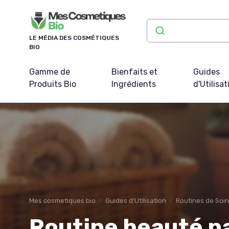
Panneau de gestion des cookies
LE MÉDIA DES COSMÉTIQUES
BIO
Gamme de
Bienfaits et
Guides
Produits Bio
Ingrédients
d'Utilisat
Mes cosmetiques bio
Guides d'Utilisation
Routines de Soin
Routine beauté nat