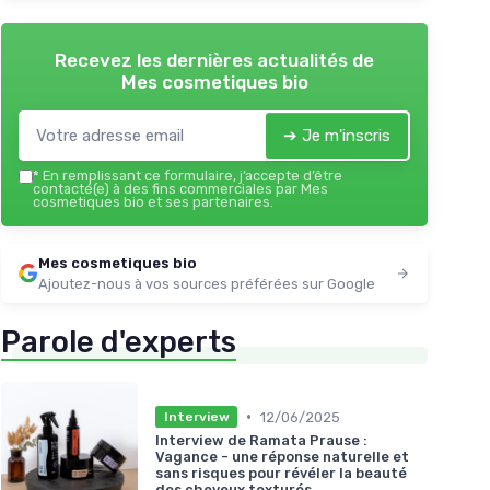
Recevez les dernières actualités de
Mes cosmetiques bio
➔ Je m'inscris
*
En remplissant ce formulaire, j’accepte d’être
contacté(e) à des fins commerciales par Mes
cosmetiques bio et ses partenaires.
Mes cosmetiques bio
Ajoutez-nous à vos sources préférées sur Google
Parole d'experts
•
12/06/2025
Interview
Interview de Ramata Prause :
Vagance - une réponse naturelle et
sans risques pour révéler la beauté
des cheveux texturés