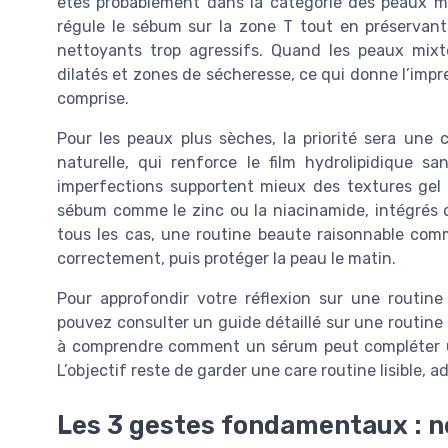
êtes probablement dans la catégorie des peaux mi
régule le sébum sur la zone T tout en préservant
nettoyants trop agressifs. Quand les peaux mixte
dilatés et zones de sécheresse, ce qui donne l’impre
comprise.
Pour les peaux plus sèches, la priorité sera une 
naturelle, qui renforce le film hydrolipidique s
imperfections supportent mieux des textures gel 
sébum comme le zinc ou la niacinamide, intégrés d
tous les cas, une routine beaute raisonnable comm
correctement, puis protéger la peau le matin.
Pour approfondir votre réflexion sur une routine
pouvez consulter un guide détaillé sur une routine 
à comprendre comment un sérum peut compléter un 
L’objectif reste de garder une care routine lisible, 
Les 3 gestes fondamentaux : n