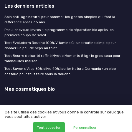
Les derniers articles
Soin anti-âge naturel pour homme : les gestes simples qui font la
différence après 35 ans
Peau, cheveux, lèvres : le programme de réparation bio après les
premiers coups de soleil
Test Evoluderm Routine 100% Vitamine C : une routine simple pour
donner un peu de peps au teint
Test Beurre de karité raffiné Mystic Moments 5 kg : le gros seau pour
tambouilles maison
Test Savon d'Alep 60% olive 40% laurier Natura Germania : un bloc
costaud pour tout faire sous la douche
Mes cosmetiques bio
Ce site utilise des cookies et vous donne le contrôle sur ceux que
vous souhaitez activer
Mentions légales
Politique de confidentialité
© Mes cosmetiques bio 2026
Tout accepter
Personnaliser