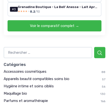
Grenadine Boutique - La Bell' Anesse - Lait Après-Solaire au Lait d'Anesse Bio - Flacon de 250ml - Label Provence Nature Lait Après - Solaire
#3
8.2
/10
★★★★★
★★★★★
Voir le comparatif complet →
Catégories
Accessoires cosmétiques
88
Appareils beauté compatibles soins bio
57
Hygiène intime et soins ciblés
56
Maquillage bio
130
Parfums et aromathérapie
166