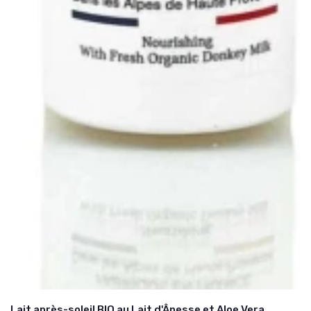
Lait après-soleil BIO au Lait d'Ânesse et Aloe Vera