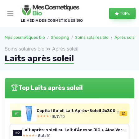
Panneau de gestion des cookies
TOPs
LE MÉDIA DES COSMÉTIQUES BIO
Mes cosmetiques bio
Shopping
Soins solaires bio
Après soleil
Soins solaires bio ≫ Après soleil
Laits après soleil
🏆
Top Laits après soleil
Capital Soleil Lait Après-Soleil 2x300 ml
#1
🏆
8.7
/10
★★★★★
★★★★★
Lait après-soleil au Lait d'Ânesse BIO + Aloe Vera - Soin corps Solaire Hydratant et Apaisant - Flacon pompe 250 ml
#2
8.6
/10
★★★★★
★★★★★