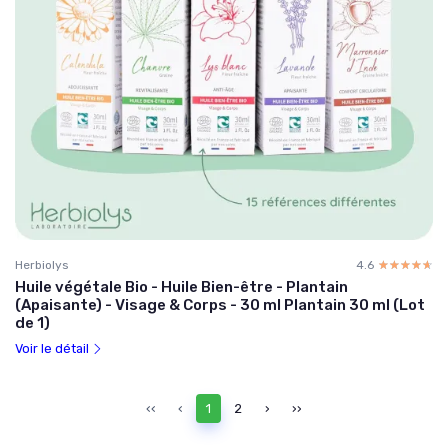
Herbiolys
4.6
☆☆☆☆☆
★★★★★
Huile végétale Bio - Huile Bien-être - Plantain
(Apaisante) - Visage & Corps - 30 ml Plantain 30 ml (Lot
de 1)
Voir le détail
‹‹
‹
1
2
›
››