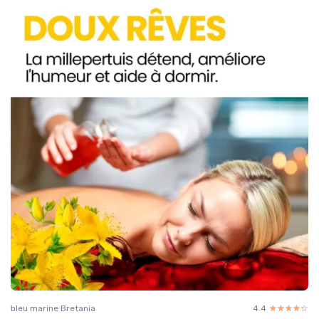
bleu marine Bretania
4.4
☆☆☆☆☆
★★★★★