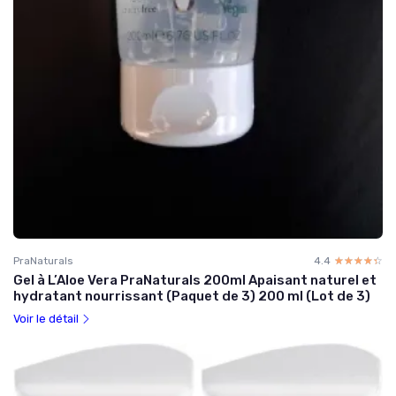
PraNaturals
4.4
☆☆☆☆☆
★★★★★
Gel à L’Aloe Vera PraNaturals 200ml Apaisant naturel et
hydratant nourrissant (Paquet de 3) 200 ml (Lot de 3)
Voir le détail