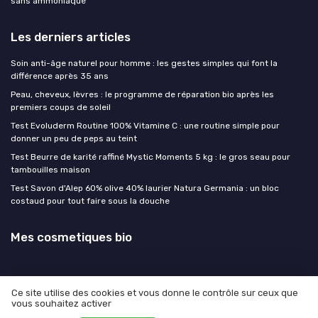
sans ammoniaque
Les derniers articles
Soin anti-âge naturel pour homme : les gestes simples qui font la
différence après 35 ans
Peau, cheveux, lèvres : le programme de réparation bio après les
premiers coups de soleil
Test Evoluderm Routine 100% Vitamine C : une routine simple pour
donner un peu de peps au teint
Test Beurre de karité raffiné Mystic Moments 5 kg : le gros seau pour
tambouilles maison
Test Savon d'Alep 60% olive 40% laurier Natura Germania : un bloc
costaud pour tout faire sous la douche
Mes cosmetiques bio
Ce site utilise des cookies et vous donne le contrôle sur ceux que
vous souhaitez activer
Mentions légales
Politique de confidentialité