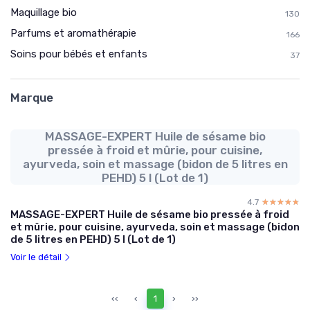
Maquillage bio
130
Parfums et aromathérapie
166
Soins pour bébés et enfants
37
Marque
MASSAGE-EXPERT Huile de sésame bio
pressée à froid et mûrie, pour cuisine,
ayurveda, soin et massage (bidon de 5 litres en
PEHD) 5 l (Lot de 1)
4.7
☆☆☆☆☆
★★★★★
MASSAGE-EXPERT Huile de sésame bio pressée à froid
et mûrie, pour cuisine, ayurveda, soin et massage (bidon
de 5 litres en PEHD) 5 l (Lot de 1)
Voir le détail
‹‹
‹
1
›
››