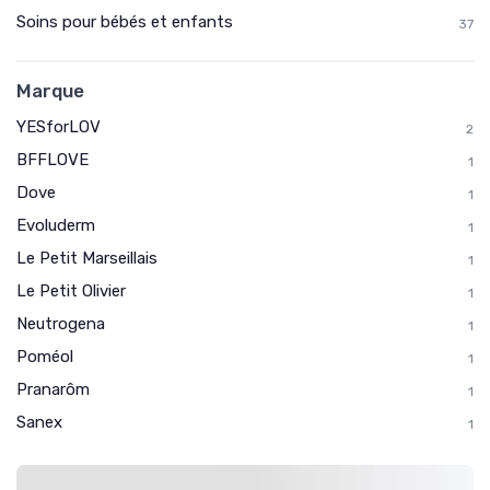
Soins pour bébés et enfants
37
Marque
YESforLOV
2
BFFLOVE
1
Dove
1
Evoluderm
1
Le Petit Marseillais
1
Le Petit Olivier
1
Neutrogena
1
Poméol
1
Pranarôm
1
Sanex
1