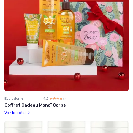
Evoluderm
4.2
☆☆☆☆☆
★★★★★
Coffret Cadeau Monoï Corps
Voir le détail