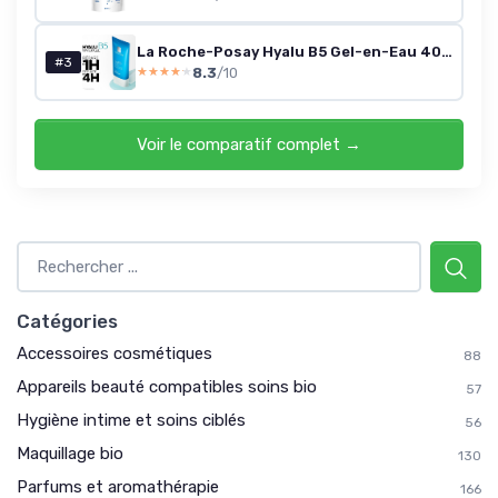
La Roche-Posay Hyalu B5 Gel-en-Eau 40 ml
#3
8.3
/10
★★★★★
★★★★★
Voir le comparatif complet →
Catégories
Accessoires cosmétiques
88
Appareils beauté compatibles soins bio
57
Hygiène intime et soins ciblés
56
Maquillage bio
130
Parfums et aromathérapie
166