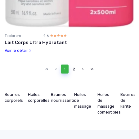
Topicrem
4.6
☆☆☆☆☆
★★★★★
Lait Corps Ultra Hydratant
Voir le détail
‹‹
‹
1
2
›
››
Beurres
Huiles
Baumes
Huiles
Huiles
Beurres
corporels
corporelles
nourrissants
de
de
de
massage
massage
karité
comestibles