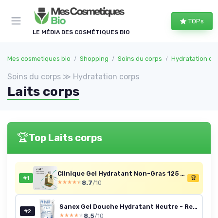
Panneau de gestion des cookies
TOPs
LE MÉDIA DES COSMÉTIQUES BIO
Mes cosmetiques bio
Shopping
Soins du corps
Hydratation co
Soins du corps ≫ Hydratation corps
Laits corps
🏆
Top Laits corps
Clinique Gel Hydratant Non-Gras 125 ml
#1
🏆
8.7
/10
★★★★★
★★★★★
Sanex Gel Douche Hydratant Neutre - Recharge 10x900 ml
#2
8.5
/10
★★★★★
★★★★★