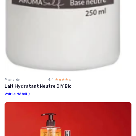
Pranarôm
4.4
☆☆☆☆☆
★★★★★
Lait Hydratant Neutre DIY Bio
Voir le détail