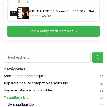
J’OLIE MARIE BB Crème Bio SPF 50+ – Soin Teinté avec Protection Solaire Minérale – Crème Visage à l’Huile d’Olive – Peaux Sensibles – Fabriquée en France – 50 ml (Doré)
#3
9.0
/10
★★★★★
★★★★★
Voir le comparatif complet →
Catégories
Accessoires cosmétiques
88
Appareils beauté compatibles soins bio
57
Hygiène intime et soins ciblés
56
Maquillage bio
57
Démaquillage bio
13