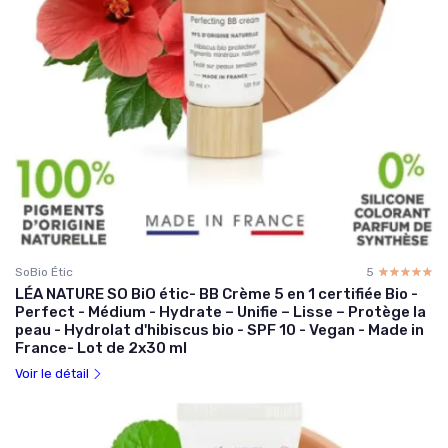
SoBio Étic
5
☆☆☆☆☆
★★★★★
LÉA NATURE SO BiO étic- BB Crème 5 en 1 certifiée Bio -
Perfect - Médium - Hydrate – Unifie – Lisse – Protège la
peau - Hydrolat d'hibiscus bio - SPF 10 - Vegan - Made in
France- Lot de 2x30 ml
Voir le détail