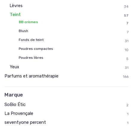
Lèvres
34
Teint
57
BB crèmes
7
Blush
7
Fonds de teint
31
Poudres compactes
10
Poudres libres
5
Yeux
31
Parfums et aromathérapie
166
Marque
SoBio Étic
2
La Provençale
1
seventyone percent
1