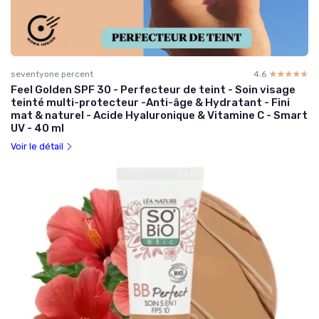
seventyone percent
4.6
☆☆☆☆☆
★★★★★
Feel Golden SPF 30 - Perfecteur de teint - Soin visage
teinté multi-protecteur -Anti-âge & Hydratant - Fini
mat & naturel - Acide Hyaluronique & Vitamine C - Smart
UV - 40 ml
Voir le détail