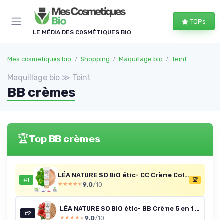
Panneau de gestion des cookies
TOPs
LE MÉDIA DES COSMÉTIQUES BIO
Mes cosmetiques bio
Shopping
Maquillage bio
Teint
Maquillage bio ≫ Teint
BB crèmes
🏆
Top BB crèmes
LÉA NATURE SO BiO étic- CC Crème Color Control certifiée Bio - Perfect - Clair - Soin embellisseur - Anti-rougeurs, Anti-fatigue -Centella asiatica bio - Vegan - Made in France - Lot de 2x30 ml
#1
🏆
9.0
/10
★★★★★
★★★★★
LÉA NATURE SO BiO étic- BB Crème 5 en 1 certifiée Bio - Perfect - Médium - Hydrate – Unifie – Lisse – Protège la peau - Hydrolat d'hibiscus bio - SPF 10 - Vegan - Made in France- Lot de 2x30 ml
#2
9.0
/10
★★★★★
★★★★★