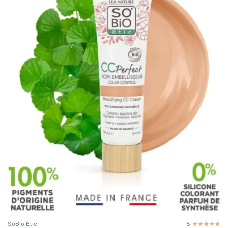
SoBio Étic
5
☆☆☆☆☆
★★★★★