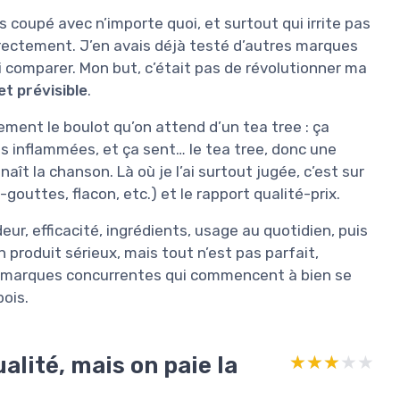
s coupé avec n’importe quoi, et surtout qui irrite pas
rrectement. J’en avais déjà testé d’autres marques
i comparer. Mon but, c’était pas de révolutionner ma
et prévisible
.
rement le boulot qu’on attend d’un tea tree : ça
es inflammées, et ça sent… le tea tree, donc une
ît la chanson. Là où je l’ai surtout jugée, c’est sur
-gouttes, flacon, etc.) et le rapport qualité-prix.
deur, efficacité, ingrédients, usage au quotidien, puis
n produit sérieux, mais tout n’est pas parfait,
es marques concurrentes qui commencent à bien se
bois.
alité, mais on paie la
★★★★★
★★★★★