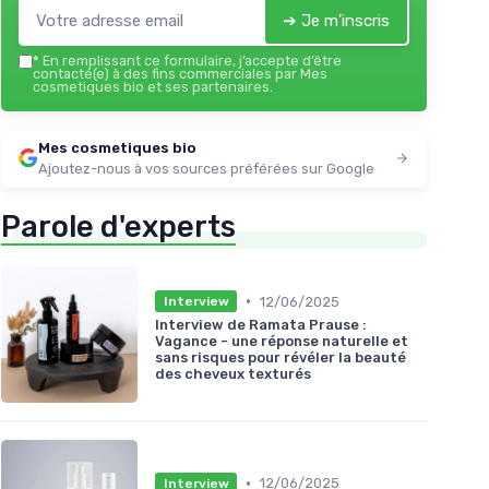
➔ Je m'inscris
*
En remplissant ce formulaire, j’accepte d’être
contacté(e) à des fins commerciales par Mes
cosmetiques bio et ses partenaires.
Mes cosmetiques bio
Ajoutez-nous à vos sources préférées sur Google
Parole d'experts
•
12/06/2025
Interview
Interview de Ramata Prause :
Vagance - une réponse naturelle et
sans risques pour révéler la beauté
des cheveux texturés
•
12/06/2025
Interview