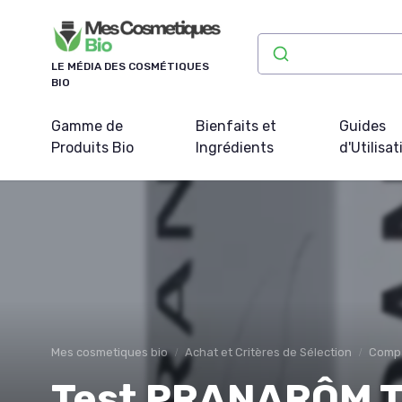
Panneau de gestion des cookies
LE MÉDIA DES COSMÉTIQUES
BIO
Gamme de
Bienfaits et
Guides
Produits Bio
Ingrédients
d'Utilisat
Mes cosmetiques bio
Achat et Critères de Sélection
Compa
Test PRANARÔM Tea