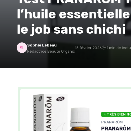
l’huile essentielle
le job sans chichi
Sophie Lebeau
15 février 2026
1 min de lect
Rédactrice Beauté Organic
⭐ TRÈS BIEN N
PRANARÔM
PRANARÔM - 