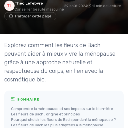
Théo Lefebvre
29 août 2024
11 min de lecture
Conseiller beauté masculine
Partager cette page
Explorez comment les fleurs de Bach
peuvent aider à mieux vivre la ménopause
grâce à une approche naturelle et
respectueuse du corps, en lien avec la
cosmétique bio.
SOMMAIRE
Comprendre la ménopause et ses impacts sur le bien-être
Les fleurs de Bach : origine et principes
Pourquoi choisir les fleurs de Bach pendant la ménopause ?
Les fleurs de Bach les plus adaptées à la ménopause