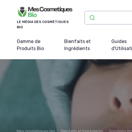
Panneau de gestion des cookies
LE MÉDIA DES COSMÉTIQUES
BIO
Gamme de
Bienfaits et
Guides
Produits Bio
Ingrédients
d'Utilisat
Mes cosmetiques bio
Bienfaits et Ingrédients
Solutions B