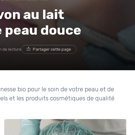
on au lait
e peau douce
n de lecture
Partager cette page
ânesse bio pour le soin de votre peau et de
rels et les produits cosmétiques de qualité