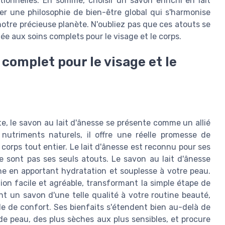
tionnelles. En somme, choisir un savon enrichi en lait
er une philosophie de bien-être global qui s'harmonise
otre précieuse planète. N'oubliez pas que ces atouts se
e aux soins complets pour le visage et le corps.
 complet pour le visage et le
, le savon au lait d'ânesse se présente comme un allié
nutriments naturels, il offre une réelle promesse de
 corps tout entier. Le lait d'ânesse est reconnu pour ses
e sont pas ses seuls atouts. Le savon au lait d'ânesse
ne en apportant hydratation et souplesse à votre peau.
on facile et agréable, transformant la simple étape de
 un savon d'une telle qualité à votre routine beauté,
e de confort. Ses bienfaits s'étendent bien au-delà de
 de peau, des plus sèches aux plus sensibles, et procure