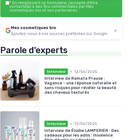
*
En remplissant ce formulaire, j’accepte d’être
contacté(e) à des fins commerciales par Mes
cosmetiques bio et ses partenaires.
Mes cosmetiques bio
Ajoutez-nous à vos sources préférées sur Google
Parole d'experts
•
12/06/2025
Interview
Interview de Ramata Prause :
Vagance - une réponse naturelle et
sans risques pour révéler la beauté
des cheveux texturés
•
12/06/2025
Interview
Interview de Élodie LAMPERIER : Des
cadeaux pour les ados : Insolence
Skin dévoile sa sélection