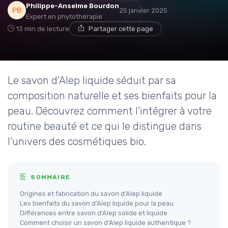
Philippe-Anselme Bourdon
25 janvier 2025
Expert en phytothérapie
13 min de lecture
Partager cette page
Le savon d’Alep liquide séduit par sa
composition naturelle et ses bienfaits pour la
peau. Découvrez comment l’intégrer à votre
routine beauté et ce qui le distingue dans
l’univers des cosmétiques bio.
SOMMAIRE
Origines et fabrication du savon d’Alep liquide
Les bienfaits du savon d’Alep liquide pour la peau
Différences entre savon d’Alep solide et liquide
Comment choisir un savon d’Alep liquide authentique ?