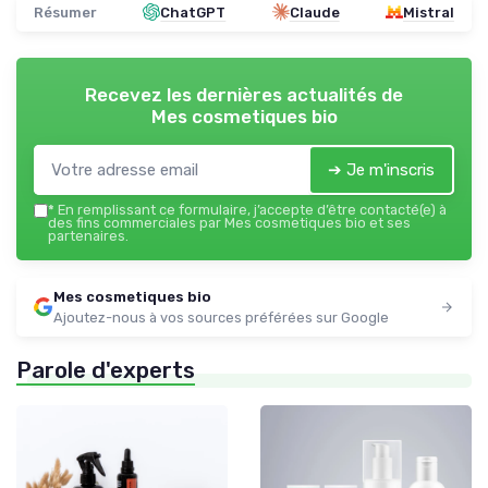
Résumer
ChatGPT
Claude
Mistral
Recevez les dernières actualités de
Mes cosmetiques bio
➔ Je m'inscris
*
En remplissant ce formulaire, j’accepte d’être contacté(e) à
des fins commerciales par Mes cosmetiques bio et ses
partenaires.
Mes cosmetiques bio
Ajoutez-nous à vos sources préférées sur Google
Parole d'experts