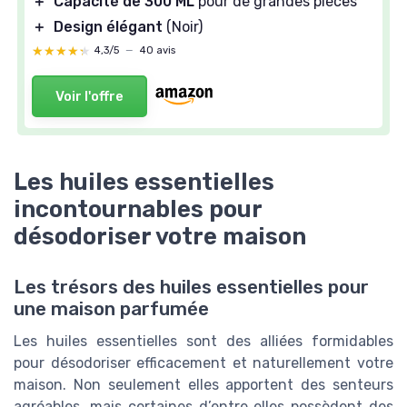
＋
Capacité de 300 ML
pour de grandes pièces
＋
Design élégant
(Noir)
★★★★★
★★★★★
4,3/5
—
40 avis
Voir l'offre
Les huiles essentielles
incontournables pour
désodoriser votre maison
Les trésors des huiles essentielles pour
une maison parfumée
Les huiles essentielles sont des alliées formidables
pour désodoriser efficacement et naturellement votre
maison. Non seulement elles apportent des senteurs
agréables, mais certaines d’entre elles possèdent des