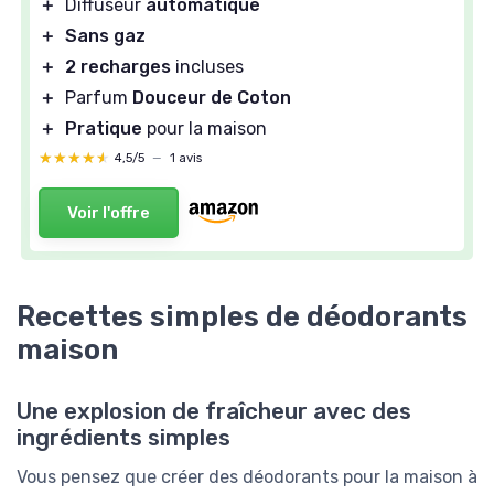
＋
Diffuseur
automatique
＋
Sans gaz
＋
2 recharges
incluses
＋
Parfum
Douceur de Coton
＋
Pratique
pour la maison
★★★★★
★★★★★
4,5/5
—
1 avis
Voir l'offre
Recettes simples de déodorants
maison
Une explosion de fraîcheur avec des
ingrédients simples
Vous pensez que créer des déodorants pour la maison à