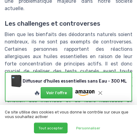
une problématique majeure dans notre société
actuelle.
Les challenges et controverses
Bien que les bienfaits des déodorants naturels soient
nombreux, ils ne sont pas exempts de controverses.
Certaines personnes rapportent des réactions
allergiques aux huiles essentielles en raison de leur
forte concentration de principes actifs. Il est donc
crucial de réaliser des tests cutanés avant toute
utilisation régulière. En outre, une étude menée par
Diffuseur d'huiles essentielles sans Eau - 300 ML
l'Institut de Santé Publique de France note que
🔥
l'efficacité des déodorants naturels peut varier en
Voir l'offre
fonction des individus et de leurs habitudes de
transpiration.
Ce site utilise des cookies et vous donne le contrôle sur ceux que
vous souhaitez activer
Malgré ces challenges, l'adoption de déodorants
naturels continue de croître, témoignant d'une
Tout accepter
Personnaliser
tendance vers des modes de vie plus durable et