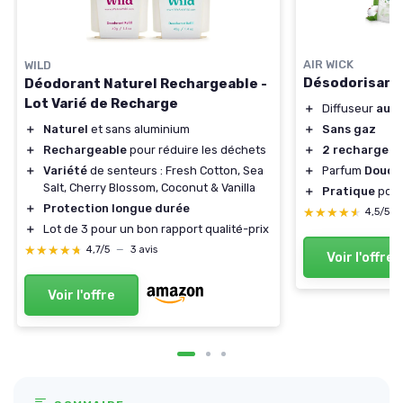
AIR WICK
WILD
Désodorisant
Déodorant Naturel Rechargeable -
Lot Varié de Recharge
＋
Diffuseur
aut
＋
Naturel
et sans aluminium
＋
Sans gaz
＋
Rechargeable
pour réduire les déchets
＋
2 recharges
i
＋
Variété
de senteurs : Fresh Cotton, Sea
＋
Parfum
Douce
Salt, Cherry Blossom, Coconut & Vanilla
＋
Pratique
pour
＋
Protection longue durée
★★★★★
★★★★★
4,5/5
＋
Lot de 3 pour un bon rapport qualité-prix
★★★★★
★★★★★
4,7/5
—
3 avis
Voir l'offre
Voir l'offre