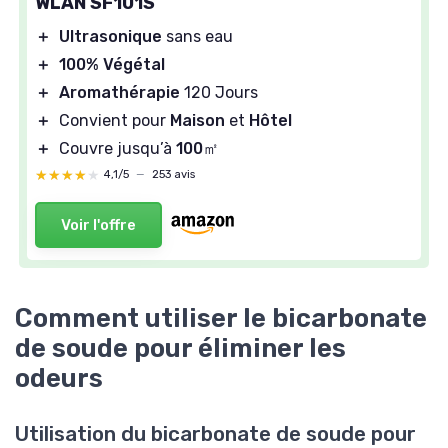
WLAN SF101S
＋
Ultrasonique
sans eau
＋
100% Végétal
＋
Aromathérapie
120 Jours
＋
Convient pour
Maison
et
Hôtel
＋
Couvre jusqu’à
100㎡
★★★★★
★★★★★
4,1/5
—
253 avis
Voir l'offre
Comment utiliser le bicarbonate
de soude pour éliminer les
odeurs
Utilisation du bicarbonate de soude pour