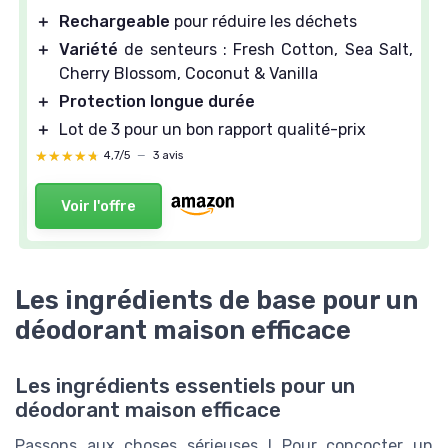
＋
Rechargeable
pour réduire les déchets
＋
Variété
de senteurs : Fresh Cotton, Sea Salt,
Cherry Blossom, Coconut & Vanilla
＋
Protection longue durée
＋
Lot de 3 pour un bon rapport qualité-prix
★★★★★
★★★★★
4,7/5
—
3 avis
Voir l'offre
Les ingrédients de base pour un
déodorant maison efficace
Les ingrédients essentiels pour un
déodorant maison efficace
Passons aux choses sérieuses ! Pour concocter un