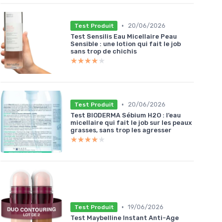
•
20/06/2026
Test Produit
Test Sensilis Eau Micellaire Peau
Sensible : une lotion qui fait le job
sans trop de chichis
★★★★★
★★★★★
•
20/06/2026
Test Produit
Test BIODERMA Sébium H2O : l’eau
micellaire qui fait le job sur les peaux
grasses, sans trop les agresser
★★★★★
★★★★★
•
19/06/2026
Test Produit
Test Maybelline Instant Anti-Age