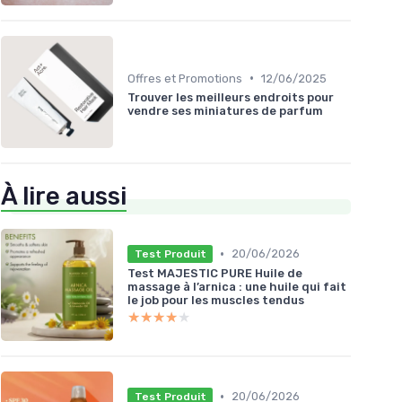
•
Offres et Promotions
12/06/2025
Trouver les meilleurs endroits pour
vendre ses miniatures de parfum
À lire aussi
•
20/06/2026
Test Produit
Test MAJESTIC PURE Huile de
massage à l’arnica : une huile qui fait
le job pour les muscles tendus
★★★★★
★★★★★
•
20/06/2026
Test Produit