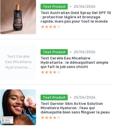
•
20/06/2026
Test Produit
Test Australian Gold Spray Gel SPF 10
: protection légère et bronzage
rapide, mais pas pour tout le monde
★★★★★
★★★★★
•
20/06/2026
Test Produit
Test CeraVe
Test CeraVe Eau Micellaire
Eau Micellaire
Hydratante : le démaquillant simple
qui fait le job sans chichi
Hydratante...
★★★★★
★★★★★
•
20/06/2026
Test Produit
Test Garnier Skin Active Solution
Micellaire Hyaluron : l’eau qui
démaquille bien sans flinguer la peau
★★★★★
★★★★★