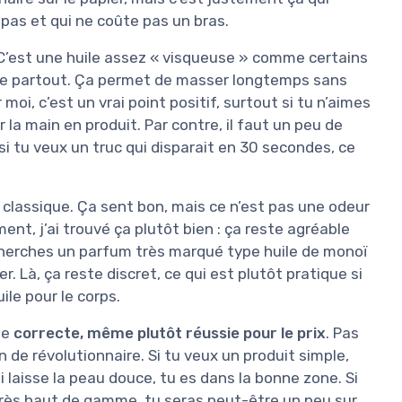
e pas et qui ne coûte pas un bras.
 C’est une huile assez « visqueuse » comme certains
line partout. Ça permet de masser longtemps sans
oi, c’est un vrai point positif, surtout si tu n’aimes
la main en produit. Par contre, il faut un peu de
 tu veux un truc qui disparait en 30 secondes, ce
z classique. Ça sent bon, mais ce n’est pas une odeur
nt, j’ai trouvé ça plutôt bien : ça reste agréable
cherches un parfum très marqué type huile de monoï
r. Là, ça reste discret, ce qui est plutôt pratique si
le pour le corps.
ge
correcte, même plutôt réussie pour le prix
. Pas
 de révolutionnaire. Si tu veux un produit simple,
 laisse la peau douce, tu es dans la bonne zone. Si
très haut de gamme, tu seras peut-être un peu sur