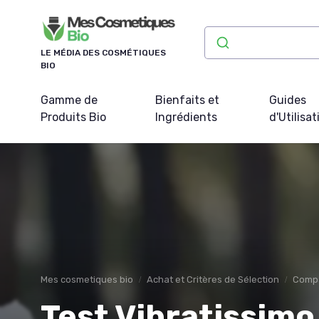
Panneau de gestion des cookies
LE MÉDIA DES COSMÉTIQUES
BIO
Gamme de
Bienfaits et
Guides
Produits Bio
Ingrédients
d'Utilisat
Mes cosmetiques bio
Achat et Critères de Sélection
Compa
Test Vibratissimo