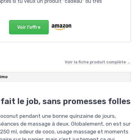
ptés si tu veux un produit "cadeau" ou très
Voir l'offre
Voir la fiche produit complète →
simo
fait le job, sans promesses folles
 Coconut pendant une bonne quinzaine de jours,
s séances de massage à deux. Globalement, on est sur
de 250 ml, odeur de coco, usage massage et moments
naire sur le papier, mais c’est justement ça qui