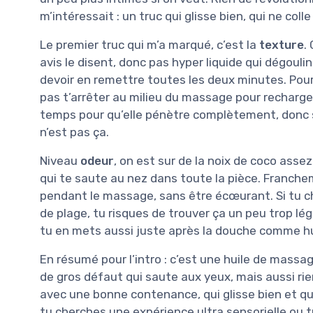
m’intéressait : un truc qui glisse bien, qui ne coll
Le premier truc qui m’a marqué, c’est la
texture
.
avis le disent, donc pas hyper liquide qui dégou
devoir en remettre toutes les deux minutes. Pour m
pas t’arrêter au milieu du massage pour recharger 
temps pour qu’elle pénètre complètement, donc si
n’est pas ça.
Niveau
odeur
, on est sur de la noix de coco asse
qui te saute au nez dans toute la pièce. Francheme
pendant le massage, sans être écœurant. Si tu 
de plage, tu risques de trouver ça un peu trop lége
tu en mets aussi juste après la douche comme hui
En résumé pour l’intro : c’est une huile de massa
de gros défaut qui saute aux yeux, mais aussi rien
avec une bonne contenance, qui glisse bien et qui
tu cherches une expérience ultra sensorielle ou 