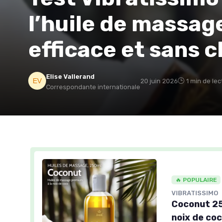
l’huile de massag
efficace et sans c
Elise Vallerand
20 juin 2026
1 min de lec
Correspondante internationale
🔥 POPULAIRE
VIBRATISSIMO
Coconut 25
noix de co