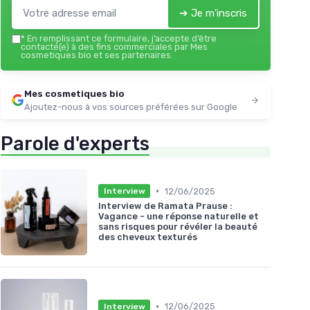
➔ Je m'inscris
*
En remplissant ce formulaire, j’accepte d’être
contacté(e) à des fins commerciales par Mes
cosmetiques bio et ses partenaires.
Mes cosmetiques bio
Ajoutez-nous à vos sources préférées sur Google
Parole d'experts
•
12/06/2025
Interview
Interview de Ramata Prause :
Vagance - une réponse naturelle et
sans risques pour révéler la beauté
des cheveux texturés
•
12/06/2025
Interview