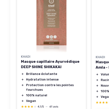
KHADI
KHADI
Masque capillaire Ayurvédique
Masque
DEEP SHINE SHIKAKAI
Amla - 
＋
Brillance éclatante
＋
Volu
＋
Hydratation intense
＋
Raci
＋
Protection contre les pointes
＋
Nouve
fourchues
＋
100%
＋
100% naturel
＋
Vega
＋
Vegan
★★★★
★★★★
★★★★★
★★★★★
4,1/5
—
61 avis