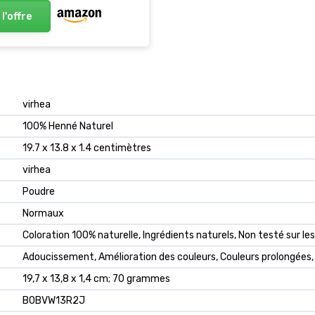
 l'offre
‎virhea
‎100% Henné Naturel
‎19.7 x 13.8 x 1.4 centimètres
‎virhea
‎Poudre
‎Normaux
‎Coloration 100% naturelle, Ingrédients naturels, Non testé sur l
‎Adoucissement, Amélioration des couleurs, Couleurs prolongées,
‎19,7 x 13,8 x 1,4 cm; 70 grammes
‎B0BVW13R2J