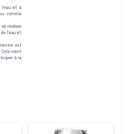
 l'eau et à
e ou comme
de réaliser
 de l'eau et
 neutre est
Cela vient
iciper à la