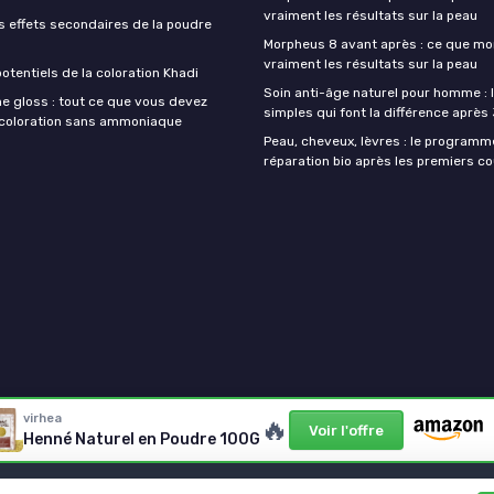
vraiment les résultats sur la peau
s effets secondaires de la poudre
Morpheus 8 avant après : ce que mo
vraiment les résultats sur la peau
otentiels de la coloration Khadi
Soin anti-âge naturel pour homme : 
e gloss : tout ce que vous devez
simples qui font la différence après
a coloration sans ammoniaque
Peau, cheveux, lèvres : le programm
réparation bio après les premiers co
virhea
🔥
Voir l'offre
Henné Naturel en Poudre 100G
Mentions légales
Politique de confidentialité