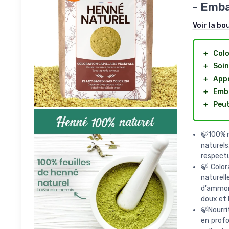
- Emba
Voir la bo
＋
Colo
＋
Soin
＋
Appo
＋
Emba
＋
Peut
🍃100% n
naturels
respectu
🍃Color
naturel
d'ammoni
doux et b
🍃Nourri
en profo