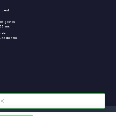
ntrent
les gestes
 35 ans
e de
ups de soleil