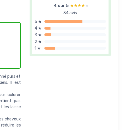
4 sur 5
★★★★★
★★★★★
34 avis
5 ★
4 ★
3 ★
2 ★
1 ★
enné purs et
els. Il est
ur colorer
ntient pas
 les laisse
 les cheveux
 réduire les