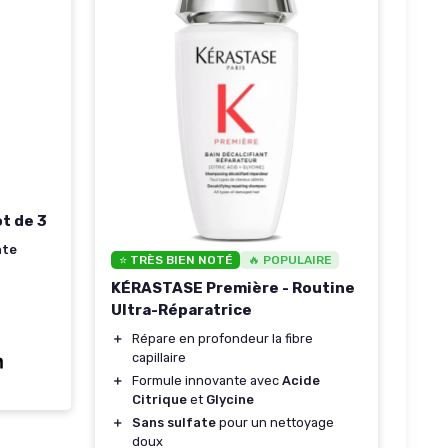
t de 3
nte
⭐ TRÈS BIEN NOTÉ
🔥 POPULAIRE
KÉRASTASE Première - Routine
Ultra-Réparatrice
＋
Répare en profondeur la fibre
capillaire
＋
Formule innovante avec
Acide
Citrique
et
Glycine
＋
Sans sulfate
pour un nettoyage
doux