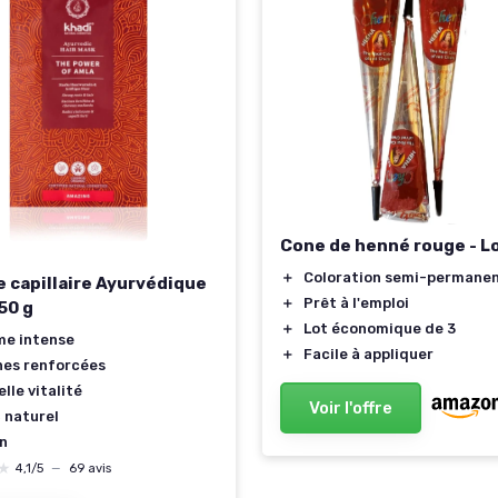
Cone de henné rouge - Lo
＋
Coloration semi-permane
 capillaire Ayurvédique
＋
Prêt à l'emploi
50 g
＋
Lot économique de 3
me intense
＋
Facile à appliquer
nes renforcées
lle vitalité
Voir l'offre
 naturel
n
★
★
4,1/5
—
69 avis