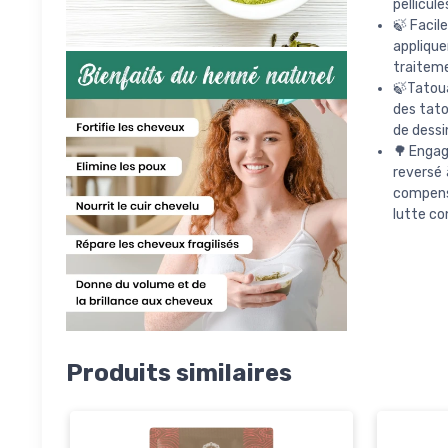
pellicul
🍃Facile
appliqu
traiteme
🍃Tatoua
des tato
de dessi
🌳Engag
reversé
compense
lutte co
Produits similaires