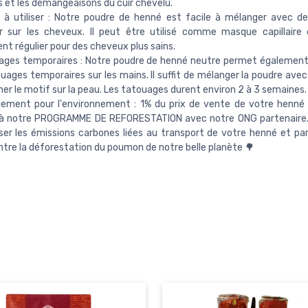
es et les démangeaisons du cuir chevelu.
 à utiliser : Notre poudre de henné est facile à mélanger avec de
er sur les cheveux. Il peut être utilisé comme masque capillair
nt régulier pour des cheveux plus sains.
ges temporaires : Notre poudre de henné neutre permet également 
uages temporaires sur les mains. Il suffit de mélanger la poudre avec
ner le motif sur la peau. Les tatouages durent environ 2 à 3 semaines.
ement pour l'environnement : 1% du prix de vente de votre henné
 à notre PROGRAMME DE REFORESTATION avec notre ONG partenaire. 
r les émissions carbones liées au transport de votre henné et part
ntre la déforestation du poumon de notre belle planète 🌳