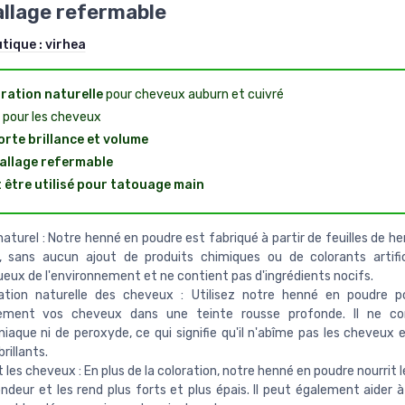
llage refermable
utique :
virhea
ration naturelle
pour cheveux auburn et cuivré
pour les cheveux
rte brillance et volume
llage refermable
 être utilisé pour tatouage main
aturel : Notre henné en poudre est fabriqué à partir de feuilles de h
, sans aucun ajout de produits chimiques ou de colorants artifici
eux de l'environnement et ne contient pas d'ingrédients nocifs.
ation naturelle des cheveux : Utilisez notre henné en poudre po
lement vos cheveux dans une teinte rousse profonde. Il ne co
aque ni de peroxyde, ce qui signifie qu'il n'abîme pas les cheveux et
rillants.
t les cheveux : En plus de la coloration, notre henné en poudre nourrit
ndeur et les rend plus forts et plus épais. Il peut également aider à