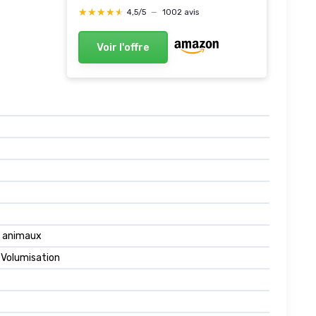
★★★★★
★★★★★
4,5/5
—
1002 avis
Voir l'offre
es animaux
 Volumisation