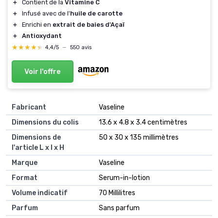
＋
Contient de la
Vitamine C
＋
Infusé avec de l'
huile de carotte
＋
Enrichi en
extrait de baies d'Açaï
＋
Antioxydant
★★★★★
★★★★★
4,4/5
—
550 avis
Voir l'offre
Fabricant
‎Vaseline
Dimensions du colis
‎13.6 x 4.8 x 3.4 centimètres
Dimensions de
‎50 x 30 x 135 millimètres
l'article L x l x H
Marque
‎Vaseline
Format
‎Serum-in-lotion
Volume indicatif
‎70 Millilitres
Parfum
‎Sans parfum