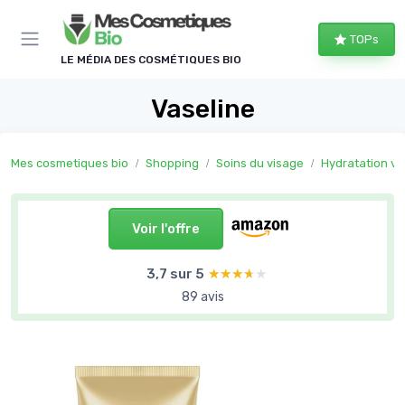
Panneau de gestion des cookies
TOPs
LE MÉDIA DES COSMÉTIQUES BIO
Vaseline
Mes cosmetiques bio
Shopping
Soins du visage
Hydratation vi
Voir l'offre
3,7 sur 5
★★★★★
★★★★★
89 avis