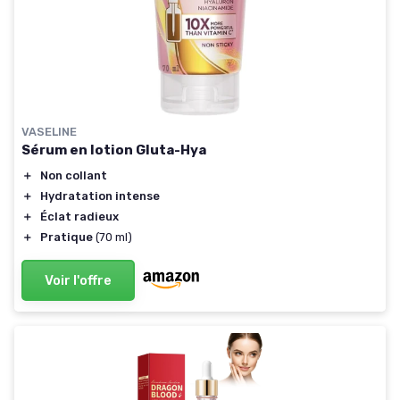
VASELINE
Sérum en lotion Gluta-Hya
＋
Non collant
＋
Hydratation intense
＋
Éclat radieux
＋
Pratique
(70 ml)
Voir l'offre