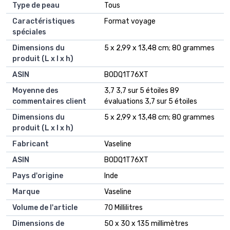
Type de peau
‎Tous
Caractéristiques
‎Format voyage
spéciales
Dimensions du
‎5 x 2,99 x 13,48 cm; 80 grammes
produit (L x l x h)
ASIN
‎B0DQ1T76XT
Moyenne des
3,7 3,7 sur 5 étoiles 89
commentaires client
évaluations 3,7 sur 5 étoiles
Dimensions du
5 x 2,99 x 13,48 cm; 80 grammes
produit (L x l x h)
Fabricant
Vaseline
ASIN
B0DQ1T76XT
Pays d'origine
Inde
Marque
Vaseline
Volume de l'article
70 Millilitres
Dimensions de
50 x 30 x 135 millimètres