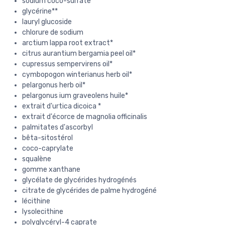
sodium coco-sulfate
glycérine**
lauryl glucoside
chlorure de sodium
arctium lappa root extract*
citrus aurantium bergamia peel oil*
cupressus sempervirens oil*
cymbopogon winterianus herb oil*
pelargonus herb oil*
pelargonus ium graveolens huile*
extrait d'urtica dicoica *
extrait d'écorce de magnolia officinalis
palmitates d'ascorbyl
bêta-sitostérol
coco-caprylate
squalène
gomme xanthane
glycélate de glycérides hydrogénés
citrate de glycérides de palme hydrogéné
lécithine
lysolecithine
polyglycéryl-4 caprate