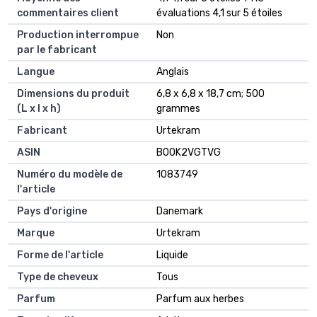
commentaires client
évaluations 4,1 sur 5 étoiles
Production interrompue
Non
par le fabricant
Langue
Anglais
Dimensions du produit
6,8 x 6,8 x 18,7 cm; 500
(L x l x h)
grammes
Fabricant
Urtekram
ASIN
B00K2VGTVG
Numéro du modèle de
1083749
l'article
Pays d'origine
Danemark
Marque
Urtekram
Forme de l'article
Liquide
Type de cheveux
Tous
Parfum
Parfum aux herbes