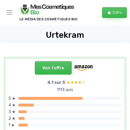
Panneau de gestion des cookies
TOPs
LE MÉDIA DES COSMÉTIQUES BIO
Urtekram
Voir l'offre
4,1 sur 5
★★★★★
★★★★★
1113 avis
5 ★
4 ★
3 ★
2 ★
1 ★