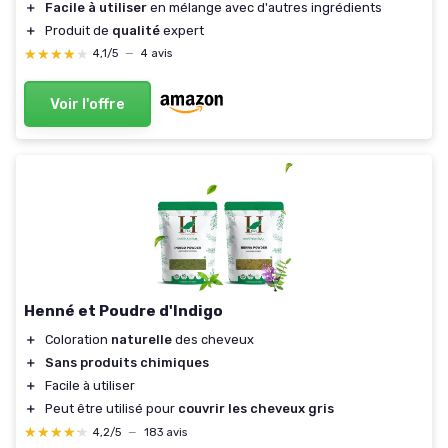
＋
Facile à utiliser
en mélange avec d'autres ingrédients
＋
Produit de
qualité
expert
★★★★★
★★★★★
4,1/5
—
4 avis
Voir l'offre
Henné et Poudre d'Indigo
＋
Coloration
naturelle
des cheveux
＋
Sans produits chimiques
＋
Facile à utiliser
＋
Peut être utilisé pour
couvrir les cheveux gris
★★★★★
★★★★★
4,2/5
—
183 avis