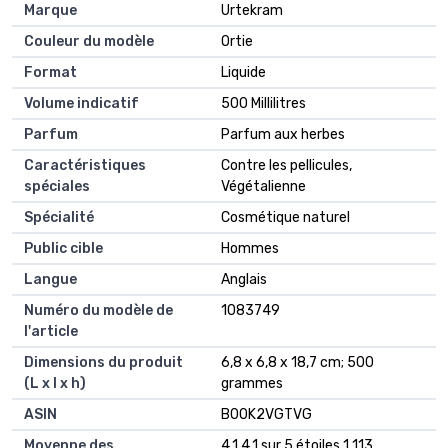
Marque
‎Urtekram
Couleur du modèle
‎Ortie
Format
‎Liquide
Volume indicatif
‎500 Millilitres
Parfum
‎Parfum aux herbes
Caractéristiques
‎Contre les pellicules,
spéciales
Végétalienne
Spécialité
‎Cosmétique naturel
Public cible
‎Hommes
Langue
‎Anglais
Numéro du modèle de
‎1083749
l'article
Dimensions du produit
‎6,8 x 6,8 x 18,7 cm; 500
(L x l x h)
grammes
ASIN
‎B00K2VGTVG
Moyenne des
4,1 4,1 sur 5 étoiles 1 113