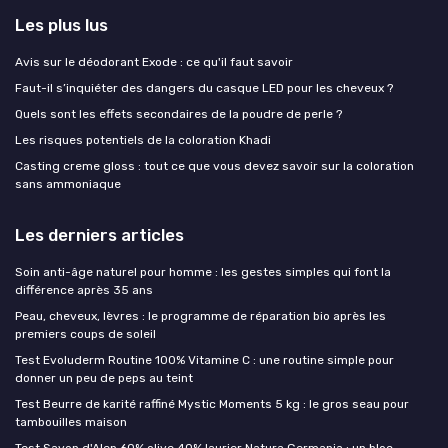
Les plus lus
Avis sur le déodorant Exode : ce qu'il faut savoir
Faut-il s’inquiéter des dangers du casque LED pour les cheveux ?
Quels sont les effets secondaires de la poudre de perle ?
Les risques potentiels de la coloration Khadi
Casting creme gloss : tout ce que vous devez savoir sur la coloration
sans ammoniaque
Les derniers articles
Soin anti-âge naturel pour homme : les gestes simples qui font la
différence après 35 ans
Peau, cheveux, lèvres : le programme de réparation bio après les
premiers coups de soleil
Test Evoluderm Routine 100% Vitamine C : une routine simple pour
donner un peu de peps au teint
Test Beurre de karité raffiné Mystic Moments 5 kg : le gros seau pour
tambouilles maison
Test Savon d'Alep 60% olive 40% laurier Natura Germania : un bloc