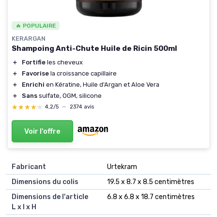
🔥 POPULAIRE
KERARGAN
Shampoing Anti-Chute Huile de Ricin 500ml
＋
Fortifie
les cheveux
＋
Favorise
la croissance capillaire
＋
Enrichi
en Kératine, Huile d'Argan et Aloe Vera
＋
Sans
sulfate, OGM, silicone
★★★★★
★★★★★
4,2/5
—
2374 avis
Voir l'offre
Fabricant
‎Urtekram
Dimensions du colis
‎19.5 x 8.7 x 8.5 centimètres
Dimensions de l'article
‎6.8 x 6.8 x 18.7 centimètres
L x l x H