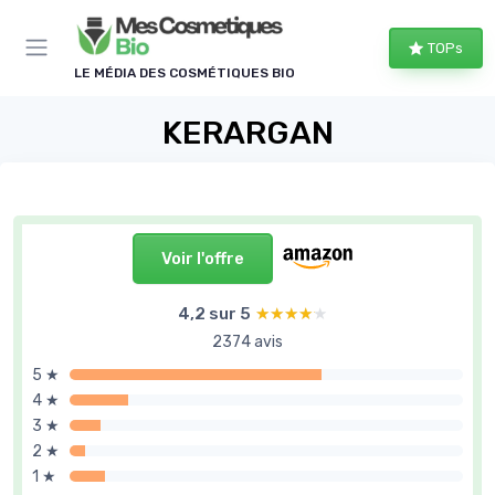
Panneau de gestion des cookies
TOPs
LE MÉDIA DES COSMÉTIQUES BIO
KERARGAN
Voir l'offre
4,2 sur 5
★★★★★
★★★★★
2374 avis
5 ★
4 ★
3 ★
2 ★
1 ★