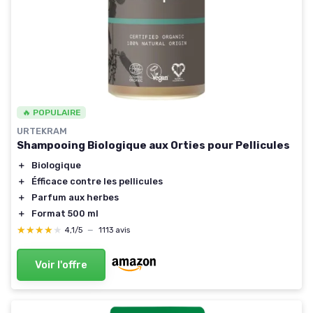
🔥 POPULAIRE
URTEKRAM
Shampooing Biologique aux Orties pour Pellicules
＋
Biologique
＋
Éfficace contre les pellicules
＋
Parfum aux herbes
＋
Format 500 ml
★★★★★
★★★★★
4,1/5
—
1113 avis
Voir l'offre