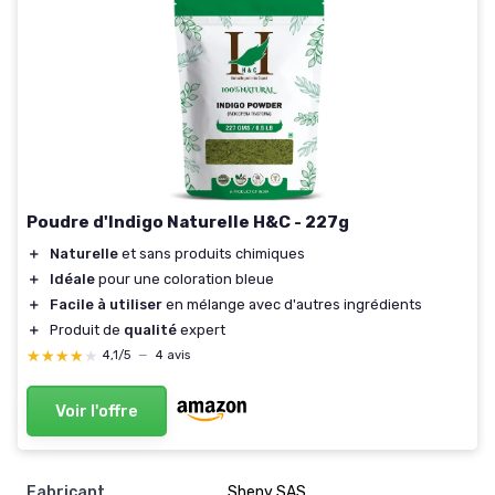
Poudre d'Indigo Naturelle H&C - 227g
＋
Naturelle
et sans produits chimiques
＋
Idéale
pour une coloration bleue
＋
Facile à utiliser
en mélange avec d'autres ingrédients
＋
Produit de
qualité
expert
★★★★★
★★★★★
4,1/5
—
4 avis
Voir l'offre
Fabricant
‎Sheny SAS