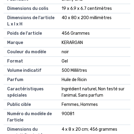
Dimensions du colis
‎19 x 6.9 x 6.7 centimètres
Dimensions de l'article
‎40 x 80 x 200 millimètres
L x l x H
Poids de l'article
‎456 Grammes
Marque
‎KERARGAN
Couleur du modèle
‎noir
Format
‎Gel
Volume indicatif
‎500 Millilitres
Parfum
‎Huile de Ricin
Caractéristiques
‎Ingrédient naturel, Non testé sur
spéciales
l'animal, Sans parfum
Public cible
‎Femmes, Hommes
Numéro du modèle de
‎90081
l'article
Dimensions du
‎4 x 8 x 20 cm; 456 grammes