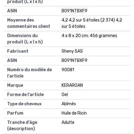
produit (L x l x h)
ASIN
‎B091NTBXF9
Moyenne des
4,2 4,2 sur 5 étoiles (2 374) 4,2
commentaires client
sur 5 étoiles
Dimensions du
4 x 8 x 20 cm; 456 grammes
produit (L x l x h)
Fabricant
Sheny SAS
ASIN
B091NTBXF9
Numéro du modèle de
90081
l'article
Marque
KERARGAN
Forme de l'article
Gel
Type de cheveux
Abîmés
Parfum
Huile de Ricin
Tranche d'âge
Adulte
(description)