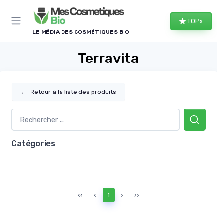
Panneau de gestion des cookies
TOPs
LE MÉDIA DES COSMÉTIQUES BIO
Terravita
←
Retour à la liste des produits
Catégories
‹‹
‹
1
›
››