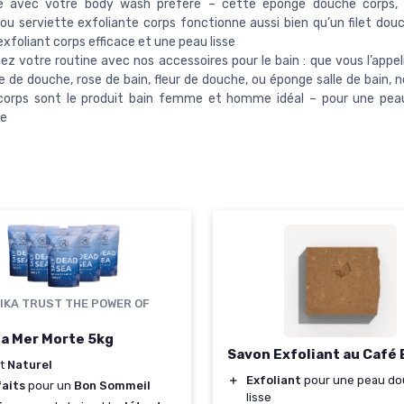
ble avec votre body wash préféré – cette éponge douche corps,
ou serviette exfoliante corps fonctionne aussi bien qu’un filet douc
exfoliant corps efficace et une peau lisse
z votre routine avec nos accessoires pour le bain : que vous l’appeli
se de douche, rose de bain, fleur de douche, ou éponge salle de bain,
 corps sont le produit bain femme et homme idéal – pour une pea
ie
IKA TRUST THE POWER OF
 la Mer Morte 5kg
Savon Exfoliant au Café 
t
Naturel
＋
Exfoliant
pour une peau do
faits
pour un
Bon Sommeil
lisse