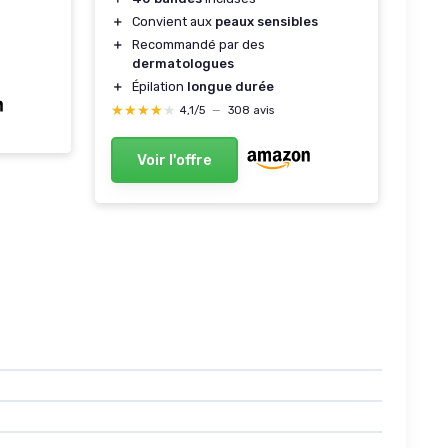
＋
Convient aux
peaux sensibles
＋
Recommandé par des
dermatologues
＋
Épilation
longue durée
★★★★★
★★★★★
4,1/5
—
308 avis
Voir l'offre