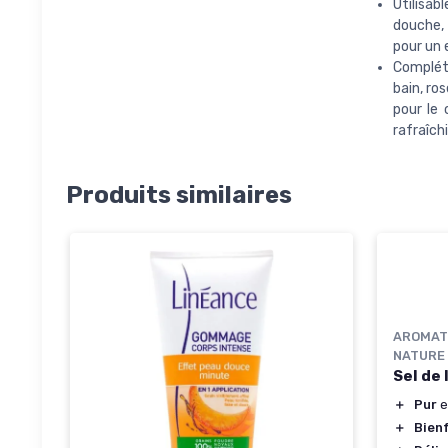
Utilisa
douche, 
pour un 
Compléte
bain, ro
pour le
rafraîch
Produits similaires
AROMAT
NATURE
Sel de
＋
Pur
e
＋
Bien