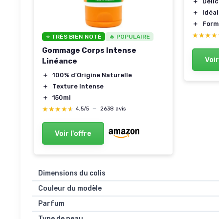
＋
Délic
＋
Idéal
＋
Form
★★★★
★★★★
⭐ TRÈS BIEN NOTÉ
🔥 POPULAIRE
Gommage Corps Intense
Voir
Linéance
＋
100% d'Origine Naturelle
＋
Texture Intense
＋
150ml
★★★★★
★★★★★
4,5/5
—
2638 avis
Voir l'offre
Dimensions du colis
Couleur du modèle
Parfum
Type de peau