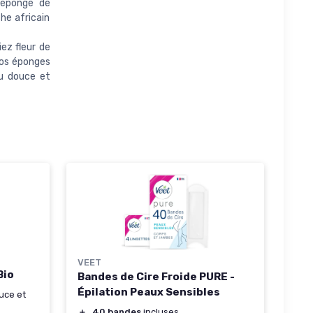
 éponge de
he africain
ez fleur de
 nos éponges
u douce et
VEET
Bio
Bandes de Cire Froide PURE -
Épilation Peaux Sensibles
uce et
＋
40 bandes
incluses