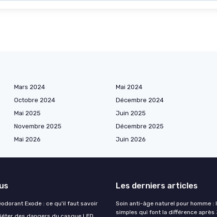
Mars 2024
Mai 2024
Octobre 2024
Décembre 2024
Mai 2025
Juin 2025
Novembre 2025
Décembre 2025
Mai 2026
Juin 2026
lus
Les derniers articles
éodorant Exode : ce qu'il faut savoir
Soin anti-âge naturel pour homme : 
simples qui font la différence après
quiéter des dangers du casque LED