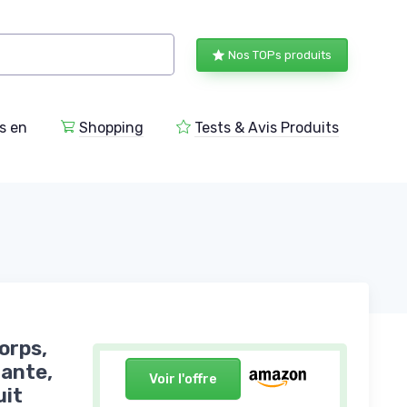
Nos TOPs produits
s en
Shopping
Tests & Avis Produits
orps,
ante,
Voir l'offre
uit