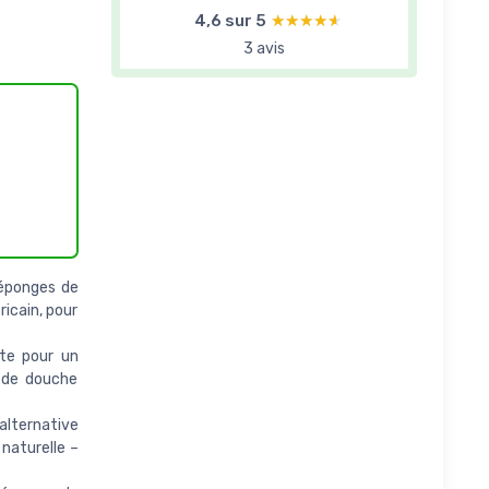
4,6 sur 5
★★★★★
★★★★★
3 avis
 éponges de
ricain, pour
ite pour un
 de douche
lternative
naturelle –