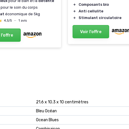
ieux
pour le bain et la
détente
＋
Composants bio
pour le soin du corps
＋
Anti cellulite
at
économique de 5kg
＋
Stimulant circulatoire
★
★
4,5/5
—
1 avis
Voir l'offre
 l'offre
‎21.6 x 10.3 x 10 centimètres
‎Bleu Océan
‎Ocean Blues
‎Combinaison