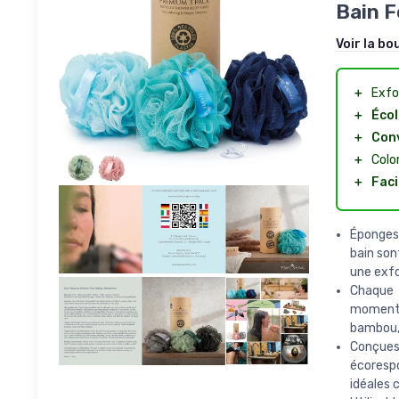
Bain 
Voir la bo
＋
Exfo
＋
Écol
＋
Con
＋
Colo
＋
Faci
Éponges 
bain son
une exfo
Chaque 
moment 
bambou, 
Conçues
écorespo
idéales 