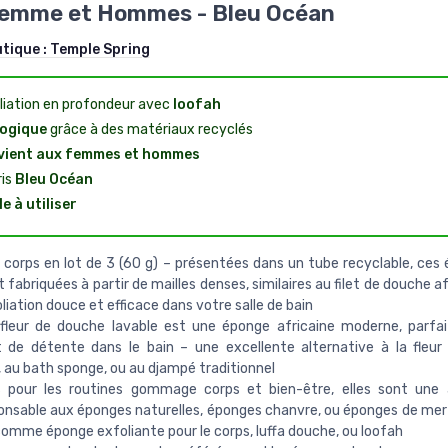
Femme et Hommes - Bleu Océan
utique :
Temple Spring
liation en profondeur avec
loofah
ogique
grâce à des matériaux recyclés
vient aux femmes et hommes
ris
Bleu Océan
le à utiliser
corps en lot de 3 (60 g) – présentées dans un tube recyclable, ces
t fabriquées à partir de mailles denses, similaires au filet de douche af
liation douce et efficace dans votre salle de bain
fleur de douche lavable est une éponge africaine moderne, parfa
de détente dans le bain – une excellente alternative à la fleur
au bath sponge, ou au djampé traditionnel
 pour les routines gommage corps et bien-être, elles sont une a
nsable aux éponges naturelles, éponges chanvre, ou éponges de mer 
comme éponge exfoliante pour le corps, luffa douche, ou loofah