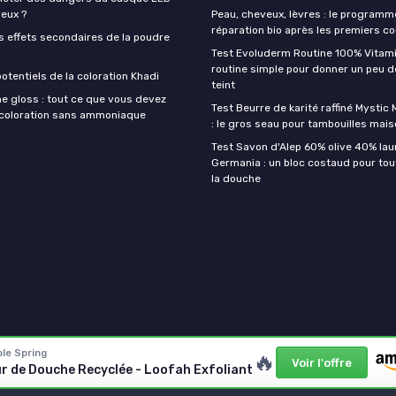
veux ?
Peau, cheveux, lèvres : le programm
réparation bio après les premiers co
s effets secondaires de la poudre
Test Evoluderm Routine 100% Vitami
routine simple pour donner un peu d
otentiels de la coloration Khadi
teint
e gloss : tout ce que vous devez
Test Beurre de karité raffiné Mysti
a coloration sans ammoniaque
: le gros seau pour tambouilles mai
Test Savon d'Alep 60% olive 40% lau
Germania : un bloc costaud pour tou
la douche
le Spring
🔥
Voir l'offre
ur de Douche Recyclée - Loofah Exfoliant