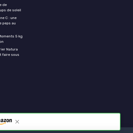
e de
ups de soleil
ne C : une
e peps au
c Moments 5 kg
son
rier Natura
t faire sous