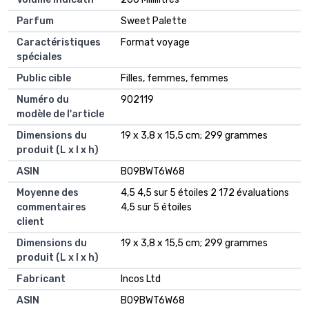
Parfum
‎Sweet Palette
Caractéristiques
‎Format voyage
spéciales
Public cible
‎Filles, femmes, femmes
Numéro du
‎902119
modèle de l'article
Dimensions du
‎19 x 3,8 x 15,5 cm; 299 grammes
produit (L x l x h)
ASIN
‎B09BWT6W68
Moyenne des
4,5 4,5 sur 5 étoiles 2 172 évaluations
commentaires
4,5 sur 5 étoiles
client
Dimensions du
19 x 3,8 x 15,5 cm; 299 grammes
produit (L x l x h)
Fabricant
Incos Ltd
ASIN
B09BWT6W68