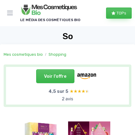
Panneau de gestion des cookies
TOPs
LE MÉDIA DES COSMÉTIQUES BIO
So
Mes cosmetiques bio
Shopping
Voir l'offre
4,5 sur 5
★★★★★
★★★★★
2 avis