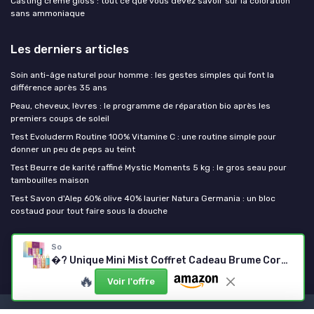
Casting creme gloss : tout ce que vous devez savoir sur la coloration
sans ammoniaque
Les derniers articles
Soin anti-âge naturel pour homme : les gestes simples qui font la
différence après 35 ans
Peau, cheveux, lèvres : le programme de réparation bio après les
premiers coups de soleil
Test Evoluderm Routine 100% Vitamine C : une routine simple pour
donner un peu de peps au teint
Test Beurre de karité raffiné Mystic Moments 5 kg : le gros seau pour
tambouilles maison
Test Savon d'Alep 60% olive 40% laurier Natura Germania : un bloc
costaud pour tout faire sous la douche
Mes cosmetiques bio
So
�? Unique Mini Mist Coffret Cadeau Brume Corporelle Parfumée Pour Femme (4x50ml) Sweet Palette
🔥
Voir l'offre