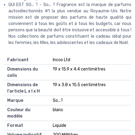
QUI EST SO... ? - So... ? Fragrance est la marque de parfums
autosélectionnés #1 la plus vendue au Royaume-Uni. Notre
mission est de proposer des parfums de haute qualité qui
conviennent à tous les goûts et à tous les budgets, car nous
pensons que la beauté doit être inclusive et accessible à tous !
Nos collections de parfums constituent le cadeau idéal pour
les femmes, les filles, les adolescentes et les cadeaux de Noël.
Fabricant
‎Incos Ltd
Dimensions du
‎19 x 15.9 x 4.4 centimètres
colis
Dimensions de
‎19 x 3.8 x 15.5 centimètres
l'article L x l x H
Marque
‎So...?
Couleur du
‎blanc
modèle
Format
‎Liquide
Volume indicatif
‎200 Millilitres