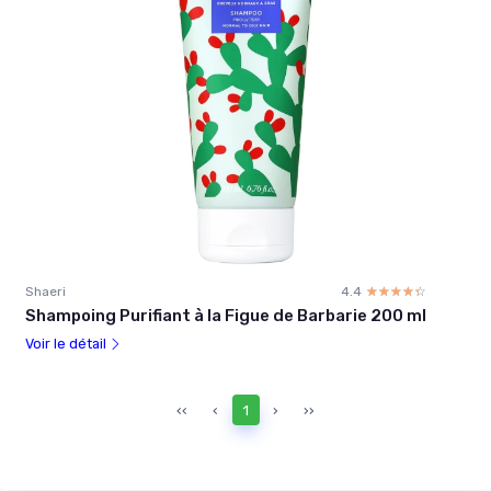
Shaeri
4.4
☆☆☆☆☆
★★★★★
Shampoing Purifiant à la Figue de Barbarie 200 ml
Voir le détail
‹‹
‹
1
›
››