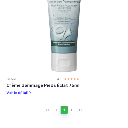
Scholl
4.5
☆☆☆☆☆
★★★★★
Crème Gommage Pieds Éclat 75ml
Voir le détail
‹‹
‹
1
›
››