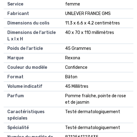
Service
‎femme
Fabricant
‎UNILEVER FRANCE GMS
Dimensions du colis
‎11.3 x 6.6 x 4.2 centimètres
Dimensions de l'article
‎40 x 70 x 110 millimètres
L x l x H
Poids de l'article
‎45 Grammes
Marque
‎Rexona
Couleur du modèle
‎Confidence
Format
‎Bâton
Volume indicatif
‎45 Millilitres
Parfum
‎Pomme fraîche, pointe de rose
et de jasmin
Caractéristiques
‎Testé dermatologiquement
spéciales
Spécialité
‎Testé dermatologiquement