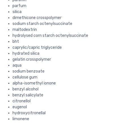
parfum
silica
dimethicone crosspolymer
sodium starch octenylsuccinate
maltodextrin
hydrolysed corn starch octenylsuccinate
bht
caprylic/capric triglyceride
hydrated silica
gelatin crosspolymer
aqua
sodium benzoate
cellulose gum
alpha-isomethyl ionone
benzyl alcohol
benzyl salicylate
citronellol
eugenol
hydroxycitronellal
limonene