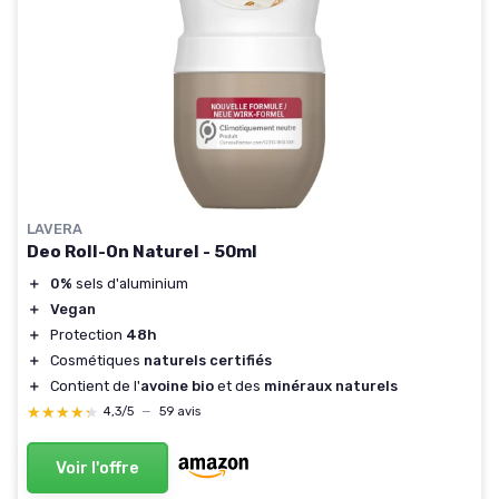
LAVERA
Deo Roll-On Naturel - 50ml
＋
0%
sels d'aluminium
＋
Vegan
＋
Protection
48h
＋
Cosmétiques
naturels certifiés
＋
Contient de l'
avoine bio
et des
minéraux naturels
★★★★★
★★★★★
4,3/5
—
59 avis
Voir l'offre