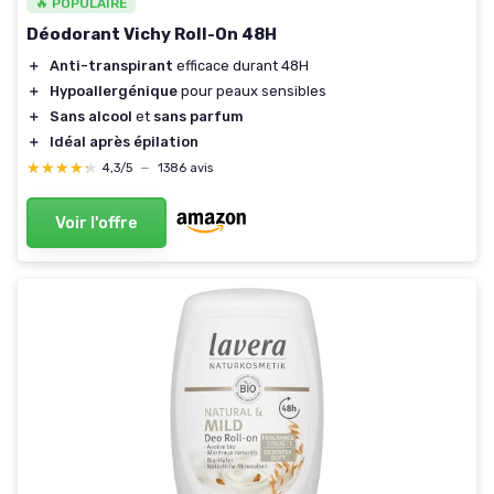
🔥 POPULAIRE
Déodorant Vichy Roll-On 48H
＋
Anti-transpirant
efficace durant 48H
＋
Hypoallergénique
pour peaux sensibles
＋
Sans alcool
et
sans parfum
＋
Idéal après épilation
★★★★★
★★★★★
4,3/5
—
1386 avis
Voir l'offre