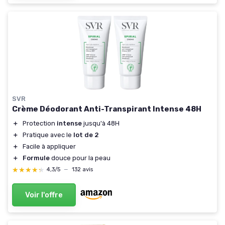
SVR
Crème Déodorant Anti-Transpirant Intense 48H
＋
Protection
intense
jusqu'à 48H
＋
Pratique avec le
lot de 2
＋
Facile à appliquer
＋
Formule
douce pour la peau
★★★★★
★★★★★
4,3/5
—
132 avis
Voir l'offre