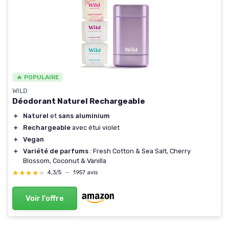
🔥 POPULAIRE
WILD
Déodorant Naturel Rechargeable
＋
Naturel
et
sans aluminium
＋
Rechargeable
avec étui violet
＋
Vegan
＋
Variété de parfums
: Fresh Cotton & Sea Salt, Cherry
Blossom, Coconut & Vanilla
★★★★★
★★★★★
4,3/5
—
1957 avis
Voir l'offre