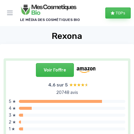
Panneau de gestion des cookies
TOPs
LE MÉDIA DES COSMÉTIQUES BIO
Rexona
Voir l'offre
4,6 sur 5
★★★★★
★★★★★
20748 avis
5 ★
4 ★
3 ★
2 ★
1 ★