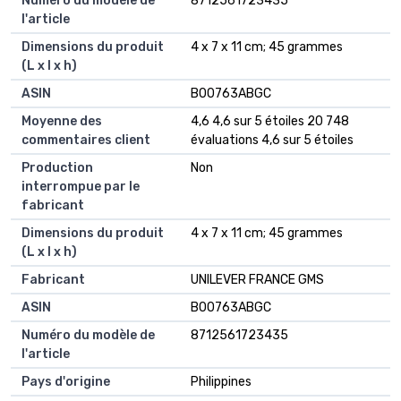
Numéro du modèle de
‎8712561723435
l'article
Dimensions du produit
‎4 x 7 x 11 cm; 45 grammes
(L x l x h)
ASIN
‎B00763ABGC
Moyenne des
4,6 4,6 sur 5 étoiles 20 748
commentaires client
évaluations 4,6 sur 5 étoiles
Production
Non
interrompue par le
fabricant
Dimensions du produit
4 x 7 x 11 cm; 45 grammes
(L x l x h)
Fabricant
UNILEVER FRANCE GMS
ASIN
B00763ABGC
Numéro du modèle de
8712561723435
l'article
Pays d'origine
Philippines