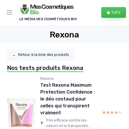
Panneau de gestion des cookies
TOPs
LE MÉDIA DES COSMÉTIQUES BIO
Rexona
←
Retour à la liste des produits
Nos tests produits Rexona
Rexona
Test Rexona Maximum
Protection Confidence :
le déo costaud pour
celles qui transpirent
★★★★★
★★★★★
vraiment
Très efficace contre les
+
odeurs et la transpiratio...