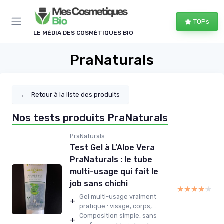
Panneau de gestion des cookies
TOPs
LE MÉDIA DES COSMÉTIQUES BIO
PraNaturals
←
Retour à la liste des produits
Nos tests produits PraNaturals
PraNaturals
Test Gel à L’Aloe Vera
PraNaturals : le tube
multi-usage qui fait le
job sans chichi
★★★★★
★★★★★
Gel multi-usage vraiment
+
pratique : visage, corps,...
Composition simple, sans
+