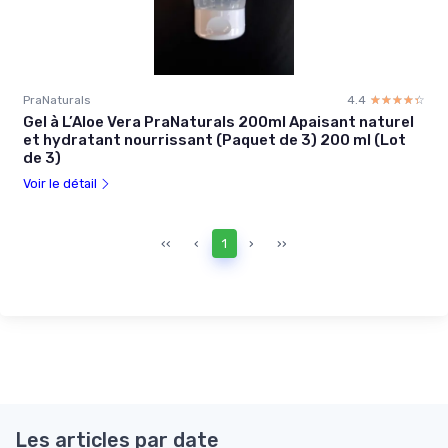
PraNaturals
4.4
☆☆☆☆☆
★★★★★
Gel à L’Aloe Vera PraNaturals 200ml Apaisant naturel
et hydratant nourrissant (Paquet de 3) 200 ml (Lot
de 3)
Voir le détail
‹‹
‹
1
›
››
Les articles par date