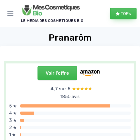
Panneau de gestion des cookies
TOPs
LE MÉDIA DES COSMÉTIQUES BIO
Pranarôm
Voir l'offre
4,7 sur 5
★★★★★
★★★★★
1850 avis
5 ★
4 ★
3 ★
2 ★
1 ★