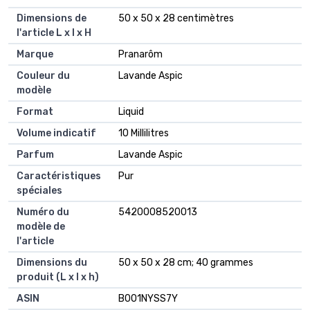
Dimensions de
‎50 x 50 x 28 centimètres
l'article L x l x H
Marque
‎Pranarôm
Couleur du
‎Lavande Aspic
modèle
Format
‎Liquid
Volume indicatif
‎10 Millilitres
Parfum
‎Lavande Aspic
Caractéristiques
‎Pur
spéciales
Numéro du
‎5420008520013
modèle de
l'article
Dimensions du
‎50 x 50 x 28 cm; 40 grammes
produit (L x l x h)
ASIN
‎B001NYSS7Y