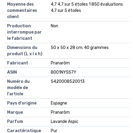
Moyenne des
4,7 4,7 sur 5 étoiles 1 850 évaluations
commentaires
4,7 sur 5 étoiles
client
Production
Non
interrompue par
le fabricant
Dimensions du
50 x 50 x 28 cm; 40 grammes
produit (L x l x h)
Fabricant
Pranarôm
ASIN
B001NYSS7Y
Numéro du
5420008520013
modèle de
l'article
Pays d'origine
Espagne
Marque
Pranarôm
Parfum
Lavande Aspic
Caractéristique
Pur