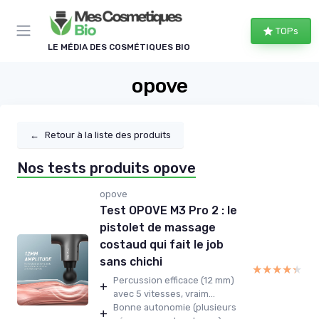
Panneau de gestion des cookies
TOPs
LE MÉDIA DES COSMÉTIQUES BIO
opove
←
Retour à la liste des produits
Nos tests produits opove
opove
Test OPOVE M3 Pro 2 : le
pistolet de massage
costaud qui fait le job
sans chichi
★★★★★
★★★★★
Percussion efficace (12 mm)
+
avec 5 vitesses, vraim...
Bonne autonomie (plusieurs
+