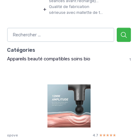
séances avant recharge)...
Qualité de fabrication
+
sérieuse avec mallette de t...
Catégories
Appareils beauté compatibles soins bio
1
opove
4.7
☆☆☆☆☆
★★★★★