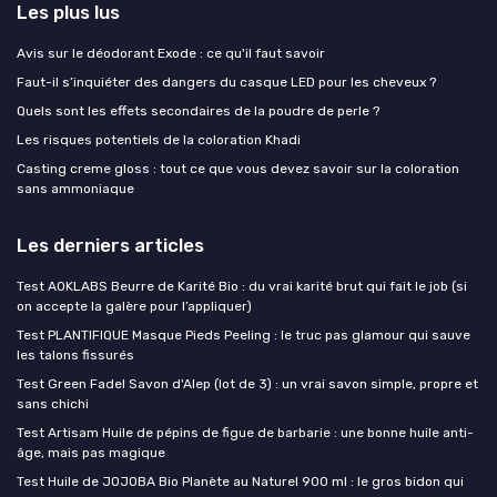
Les plus lus
Avis sur le déodorant Exode : ce qu'il faut savoir
Faut-il s’inquiéter des dangers du casque LED pour les cheveux ?
Quels sont les effets secondaires de la poudre de perle ?
Les risques potentiels de la coloration Khadi
Casting creme gloss : tout ce que vous devez savoir sur la coloration
sans ammoniaque
Les derniers articles
Test AOKLABS Beurre de Karité Bio : du vrai karité brut qui fait le job (si
on accepte la galère pour l’appliquer)
Test PLANTIFIQUE Masque Pieds Peeling : le truc pas glamour qui sauve
les talons fissurés
Test Green Fadel Savon d'Alep (lot de 3) : un vrai savon simple, propre et
sans chichi
Test Artisam Huile de pépins de figue de barbarie : une bonne huile anti-
âge, mais pas magique
Test Huile de JOJOBA Bio Planète au Naturel 900 ml : le gros bidon qui